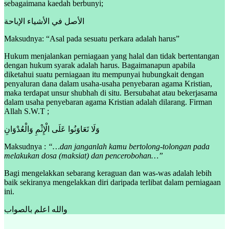
sebagaimana kaedah berbunyi;
الأصل في الأشياء الإباحة
Maksudnya: “Asal pada sesuatu perkara adalah harus”
Hukum menjalankan perniagaan yang halal dan tidak bertentangan
dengan hukum syarak adalah harus. Bagaimanapun apabila
diketahui suatu perniagaan itu mempunyai hubungkait dengan
penyaluran dana dalam usaha-usaha penyebaran agama Kristian,
maka terdapat unsur shubhah di situ. Bersubahat atau bekerjasama
dalam usaha penyebaran agama Kristian adalah dilarang. Firman
Allah S.W.T ;
وَلَا تَعَاوَنُوا عَلَى الْإِثْمِ وَالْعُدْوَانِ
Maksudnya :
“…dan janganlah kamu bertolong-tolongan pada
melakukan dosa (maksiat) dan pencerobohan…”
Bagi mengelakkan sebarang keraguan dan was-was adalah lebih
baik sekiranya mengelakkan diri daripada terlibat dalam perniagaan
ini.
والله اعلم بالصواب