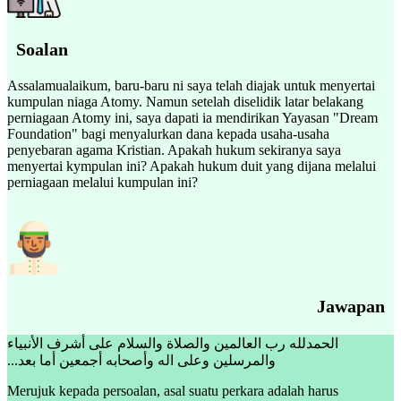
Soalan
Assalamualaikum, baru-baru ni saya telah diajak untuk menyertai
kumpulan niaga Atomy. Namun setelah diselidik latar belakang
perniagaan Atomy ini, saya dapati ia mendirikan Yayasan "Dream
Foundation" bagi menyalurkan dana kepada usaha-usaha
penyebaran agama Kristian. Apakah hukum sekiranya saya
menyertai kympulan ini? Apakah hukum duit yang dijana melalui
perniagaan melalui kumpulan ini?
Jawapan
الحمدلله رب العالمين والصلاة والسلام على أشرف الأنبياء
والمرسلين وعلى اله وأصحابه أجمعين أما بعد...
Merujuk kepada persoalan, asal suatu perkara adalah harus