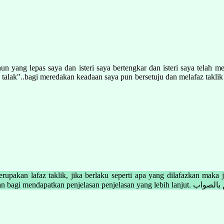
n yang lepas saya dan isteri saya bertengkar dan isteri saya telah men
alak"..bagi meredakan keadaan saya pun bersetuju dan melafaz taklik ter
upakan lafaz taklik, jika berlaku seperti apa yang dilafazkan maka j