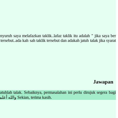
yuruh saya melafazkan taklik..lafaz taklik itu adalah " jika saya ber
sebut..ada kah sah taklik tersebut dan adakah jatuh talak jika syarat
Jawapan
atuhlah talak. Sebaiknya, permasalahan ini perlu dirujuk segera bagi
mengetahui status lafaz di Mahkamah Rendah Syariah yang berdekatan bagi mendapatkan penjelasan penjelasan yang lebih lanjut. والله أعلم بالصواب Sekian, terima kasih.