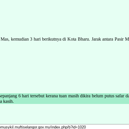
sir Mas, kemudian 3 hari berikutnya di Kota Bharu. Jarak antara Pasi
epanjang 6 hari tersebut kerana tuan masih dikira belum putus safar
والله  Sekian, terima kasih.