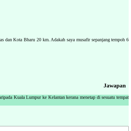
r Mas dan Kota Bharu 20 km. Adakah saya musafir sepanjang tempoh 6
Jawapan
 daripada Kuala Lumpur ke Kelantan kerana menetap di sesuatu tempat