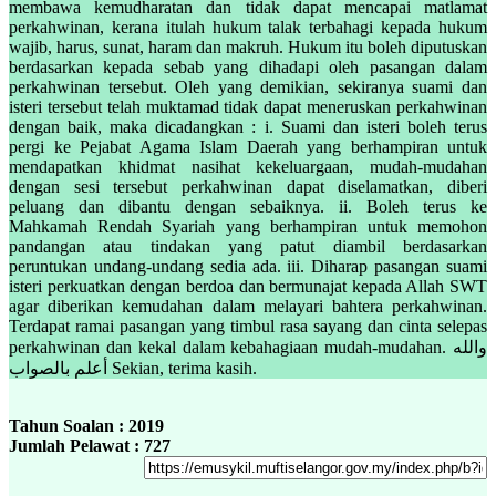
membawa kemudharatan dan tidak dapat mencapai matlamat
perkahwinan, kerana itulah hukum talak terbahagi kepada hukum
wajib, harus, sunat, haram dan makruh. Hukum itu boleh diputuskan
berdasarkan kepada sebab yang dihadapi oleh pasangan dalam
perkahwinan tersebut. Oleh yang demikian, sekiranya suami dan
isteri tersebut telah muktamad tidak dapat meneruskan perkahwinan
dengan baik, maka dicadangkan : i. Suami dan isteri boleh terus
pergi ke Pejabat Agama Islam Daerah yang berhampiran untuk
mendapatkan khidmat nasihat kekeluargaan, mudah-mudahan
dengan sesi tersebut perkahwinan dapat diselamatkan, diberi
peluang dan dibantu dengan sebaiknya. ii. Boleh terus ke
Mahkamah Rendah Syariah yang berhampiran untuk memohon
pandangan atau tindakan yang patut diambil berdasarkan
peruntukan undang-undang sedia ada. iii. Diharap pasangan suami
isteri perkuatkan dengan berdoa dan bermunajat kepada Allah SWT
agar diberikan kemudahan dalam melayari bahtera perkahwinan.
Terdapat ramai pasangan yang timbul rasa sayang dan cinta selepas
perkahwinan dan kekal dalam kebahagiaan mudah-mudahan. والله
أعلم بالصواب Sekian, terima kasih.
Tahun Soalan : 2019
Jumlah Pelawat : 727