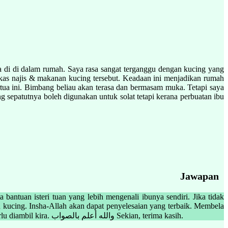
la di di dalam rumah. Saya rasa sangat terganggu dengan kucing yang
 bekas najis & makanan kucing tersebut. Keadaan ini menjadikan rumah
ertua ini. Bimbang beliau akan terasa dan bermasam muka. Tetapi saya
ng sepatutnya boleh digunakan untuk solat tetapi kerana perbuatan ibu
Jawapan
bantuan isteri tuan yang lebih mengenali ibunya sendiri. Jika tidak
au kucing. Insha-Allah akan dapat penyelesaian yang terbaik. Membela
kucing merupakan amal yang sangat baik yang boleh memupuk kasih sayang dalam diri, namun kebersihan rumah dan sekelilingnya juga perlu diambil kira. والله أعلم بالصواب Sekian, terima kasih.