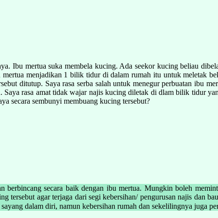
saya. Ibu mertua suka membela kucing. Ada seekor kucing beliau dibe
ibu mertua menjadikan 1 bilik tidur di dalam rumah itu untuk meletak
ersebut ditutup. Saya rasa serba salah untuk menegur perbuatan ibu m
 Saya rasa amat tidak wajar najis kucing diletak di dlam bilik tidur ya
a saya secara sembunyi membuang kucing tersebut?
an berbincang secara baik dengan ibu mertua. Mungkin boleh meminta 
g tersebut agar terjaga dari segi kebersihan/ pengurusan najis dan b