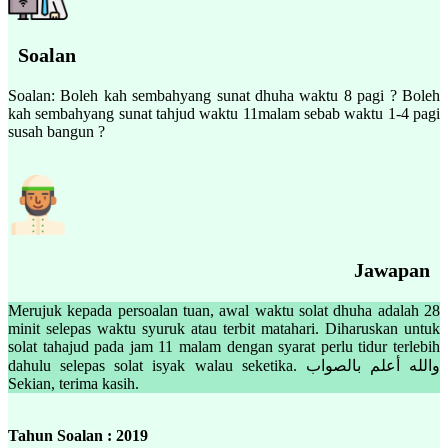
Soalan
Soalan: Boleh kah sembahyang sunat dhuha waktu 8 pagi ? Boleh
kah sembahyang sunat tahjud waktu 11malam sebab waktu 1-4 pagi
susah bangun ?
Jawapan
Merujuk kepada persoalan tuan, awal waktu solat dhuha adalah 28
minit selepas waktu syuruk atau terbit matahari. Diharuskan untuk
solat tahajud pada jam 11 malam dengan syarat perlu tidur terlebih
dahulu selepas solat isyak walau seketika. والله أعلم بالصواب
Sekian, terima kasih.
Tahun Soalan : 2019