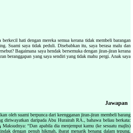
ya berkecil hati dengan mereka semua kerana tidak membeli barangan
ing. Suami saya tidak peduli. Disebabkan itu, saya berasa malu dan
i tersebut? Bagaimana saya hendak bersemuka dengan jiran-jiran kerana
iran beranggapan yang saya sendiri yang tidak mahu pergi. Anak saya
Jawapan
ikan oleh suami berpunca dari keengganan jiran-jiran membeli barang
ang diriwayatkan daripada Abu Hurairah RA., bahawa beliau berkata:
tindak dengan penuh hikmah, ibarat menarik benang dalam tepung.