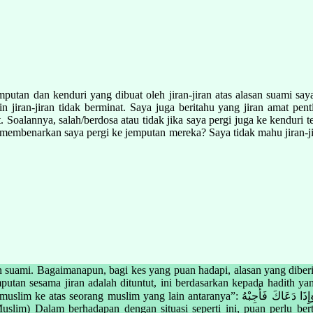
utan dan kenduri yang dibuat oleh jiran-jiran atas alasan suami sa
jiran-jiran tidak berminat. Saya juga beritahu yang jiran amat pent
t. Soalannya, salah/berdosa atau tidak jika saya pergi juga ke kendur
 membenarkan saya pergi ke jemputan mereka? Saya tidak mahu jiran-j
an suami. Bagaimanapun, bagi kes yang puan hadapi, alasan yang diber
putan sesama jiran adalah dituntut, ini berdasarkan kepada hadith y
وَإِذَا دَعَاكَ فَأَجِبْهُ Maksudnya: “Dan apabila dia menjemput kamu (ke sesuatu majlis)
lim) Dalam berhadapan dengan situasi seperti ini, puan perlu ber