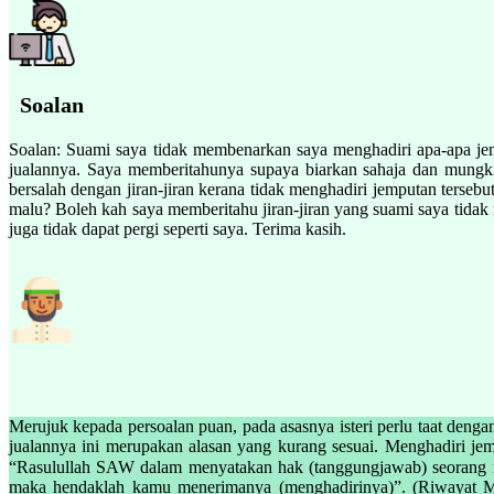
Soalan
Soalan: Suami saya tidak membenarkan saya menghadiri apa-apa jemp
jualannya. Saya memberitahunya supaya biarkan sahaja dan mungkin 
bersalah dengan jiran-jiran kerana tidak menghadiri jemputan tersebu
malu? Boleh kah saya memberitahu jiran-jiran yang suami saya tidak
juga tidak dapat pergi seperti saya. Terima kasih.
Merujuk kepada persoalan puan, pada asasnya isteri perlu taat deng
jualannya ini merupakan alasan yang kurang sesuai. Menghadiri jem
“Rasulullah SAW dalam menyatakan hak (tanggungjawab) seorang muslim ke atas seorang muslim yang lain antaranya”: 
maka hendaklah kamu menerimanya (menghadirinya)”. (Riwayat Mus