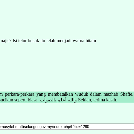
is? Isi telur busuk itu telah menjadi warna hitam
am perkara-perkara yang membatalkan wuduk dalam mazhab Shafie. 2
memakannya. Jika terkena pada anggota badan atau pakaian, perlu disucikan seperti biasa. والله أعلم بالصواب Sekian, terima kasih.