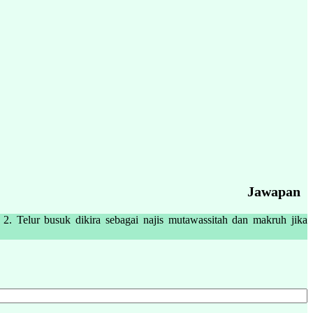
Jawapan
. Telur busuk dikira sebagai najis mutawassitah dan makruh jika