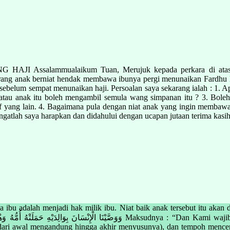
ssalammualaikum Tuan, Merujuk kepada perkara di atas, saya
eorang anak berniat hendak membawa ibunya pergi menunaikan Fardhu 
a sebelum sempat menunaikan haji. Persoalan saya sekarang ialah : 1. A
 atau anak itu boleh mengambil semula wang simpanan itu ? 3. Boleh
yang lain. 4. Bagaimana pula dengan niat anak yang ingin membawa i
gatlah saya harapkan dan didahului dengan ucapan jutaan terima kasih
a ibu adalah menjadi hak milik ibu. Niat baik anak tersebut itu akan
ksudnya : “Dan Kami wajibkan manusia berbuat baik kepada kedua ibu bapanya; ibunya telah
i awal mengandung hingga akhir menyusunya), dan tempoh mencerai