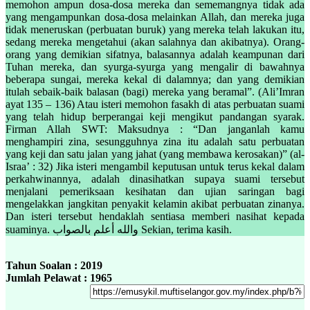
memohon ampun dosa-dosa mereka dan sememangnya tidak ada
yang mengampunkan dosa-dosa melainkan Allah, dan mereka juga
tidak meneruskan (perbuatan buruk) yang mereka telah lakukan itu,
sedang mereka mengetahui (akan salahnya dan akibatnya). Orang-
orang yang demikian sifatnya, balasannya adalah keampunan dari
Tuhan mereka, dan syurga-syurga yang mengalir di bawahnya
beberapa sungai, mereka kekal di dalamnya; dan yang demikian
itulah sebaik-baik balasan (bagi) mereka yang beramal”. (Ali’Imran
ayat 135 – 136) Atau isteri memohon fasakh di atas perbuatan suami
yang telah hidup berperangai keji mengikut pandangan syarak.
Firman Allah SWT: Maksudnya : “Dan janganlah kamu
menghampiri zina, sesungguhnya zina itu adalah satu perbuatan
yang keji dan satu jalan yang jahat (yang membawa kerosakan)” (al-
Israa’ : 32) Jika isteri mengambil keputusan untuk terus kekal dalam
perkahwinannya, adalah dinasihatkan supaya suami tersebut
menjalani pemeriksaan kesihatan dan ujian saringan bagi
mengelakkan jangkitan penyakit kelamin akibat perbuatan zinanya.
Dan isteri tersebut hendaklah sentiasa memberi nasihat kepada
suaminya. والله أعلم بالصواب Sekian, terima kasih.
Tahun Soalan : 2019
Jumlah Pelawat : 1965