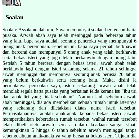
Soalan
Soalan: Assalamualaikum, Saya mempunyai soalan berkenaan harta
pusaka. Arwah abah saya telah meninggal pada beberapa tahun
yang lalu, bapa saya adalah seorang peneroka yang mempunyai 6
orang anak perempuan. sebelum ini bapa saya pernah berkhawin
dan bercerai dan mempunyai 5 orang anak yang telah berkhawin
serta bekas isteri yang juga telah berkahwin dengan orang lain.
Setelah 5 tahun bercerai dengan bekas isteri, arwah abah telah
berkhawin lagi dengan isteri sekarang selama 21 tahun sehingga
arwah meninggal dan mempunyai seorang anak berusia 20 tahun
yang belum berkahwin serta seorang balu. Maka, disini la
bermulanya persoalan saya, isteri sekarang arwah abah telah
menolak segala harta pusaka yang berkaitan felda kerana isu "ibu tiri
dan anak tiri yang tidak sehaluan". Namun jauh sebelum arwah
abah meninggal, dia ada membelikan sebuah rumah untuk isterinya
yang sekarang dan diletakkan diatas nama isteri tersebut.
Permasalahannya adalah anak-anak kepada bekas isteri arwah
mempertikaikan keberadaan rumah tersebut. walhal rumah tersebut
telah dibeli oleh arwah semasa dalam keadaan sangat sihat.
kemungkinan 5 hingga 6 tahun sebelum arwah meninggal tanpa
sepengetahuan anak-anaknya yang bersama bekas isteri. Tujuan dia