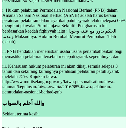
bersamaan 30 Rajab 1438H memutuskan bahawa:
i. Hukum pelaburan Permodalan Nasional Berhad (PNB) dalam
Amanah Saham Nasional Berhad (ASNB) adalah harus kerana
peratusan pelaburan dalam syarikat patuh syarak telah melepasi 66%
mengikut piawaian Suruhanjaya Sekuriti. Pengharusan ini
berdasarkan kaedah fiqhiyyah iaitu ; الحكم يدور مع علته وجودا
وعدما Maksudnya: Hukum Berubah Menurut Perubahan ‘Illah
(sebab);
ii. PNB hendaklah meneruskan usaha-usaha penambahbaikan bagi
memastikan pelaburan tersebut menepati syarak sepenuhnya; dan
iii. Keharusan hukum pelaburan ini akan dikaji semula selepas 3
tahun dan sekurang-kurangnya peratusan pelaburan patuh syarak
melebihi 75%. Rujukan fatwa:
http://www.muftiselangor.gov.my/fatwa-personalisation/fatwa-
tahunan/keputusan-fatwa-xwarta/2016/685-fatwa-pelaburan-
pemrodalan-nasional-berhad-pnb
والله أعلم بالصواب
Sekian, terima kasih.