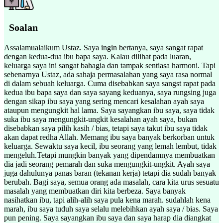
Soalan
Assalamualaikum Ustaz. Saya ingin bertanya, saya sangat rapat
dengan kedua-dua ibu bapa saya. Kalau dilihat pada luaran,
keluarga saya ini sangat bahagia dan tampak sentiasa harmoni. Tapi
sebenarnya Ustaz, ada sahaja permasalahan yang saya rasa normal
di dalam sebuah keluarga. Cuma disebabkan saya sangst rapat pada
kedua ibu bapa saya dan saya sayang keduanya, saya rungsing juga
dengan sikap ibu saya yang sering mencari kesalahan ayah saya
ataupun mengungkit hal lama. Saya sayangkan ibu saya, saya tidak
suka ibu saya mengungkit-ungkit kesalahan ayah saya, bukan
disebabkan saya pilih kasih / bias, tetapi saya takut ibu saya tidak
akan dapat redha Allah. Memang ibu saya banyak berkorban untuk
keluarga. Sewaktu saya kecil, ibu seorang yang lemah lembut, tidak
mengeluh.Tetapi mungkin banyak yang dipendamnya membuatkan
dia jadi seorang pemarah dan suka mengungkit-ungkit. Ayah saya
juga dahulunya panas baran (tekanan kerja) tetapi dia sudah banyak
berubah. Bagi saya, semua orang ada masalah, cara kita urus sesuatu
masalah yang membuatkan diri kita berbeza. Saya banyak
nasihatkan ibu, tapi alih-alih saya pula kena marah. sudahlah kena
marah, ibu saya tuduh saya selalu melebihkan ayah saya / bias. Saya
pun pening. Saya sayangkan ibu saya dan saya harap dia diangkat