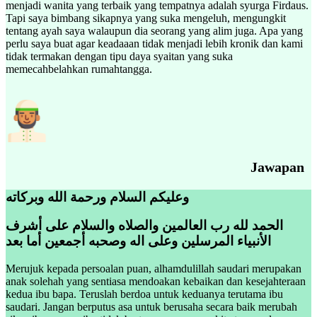
menjadi wanita yang terbaik yang tempatnya adalah syurga Firdaus.
Tapi saya bimbang sikapnya yang suka mengeluh, mengungkit
tentang ayah saya walaupun dia seorang yang alim juga. Apa yang
perlu saya buat agar keadaaan tidak menjadi lebih kronik dan kami
tidak termakan dengan tipu daya syaitan yang suka
memecahbelahkan rumahtangga.
Jawapan
وعليكم السلام ورحمة الله وبركاته
الحمد لله رب العالمين والصلاه والسلام على أشرف
الأنبياء المرسلين وعلى اله وصحبه أجمعين أما بعد
Merujuk kepada persoalan puan, alhamdulillah saudari merupakan
anak solehah yang sentiasa mendoakan kebaikan dan kesejahteraan
kedua ibu bapa. Teruslah berdoa untuk keduanya terutama ibu
saudari. Jangan berputus asa untuk berusaha secara baik merubah