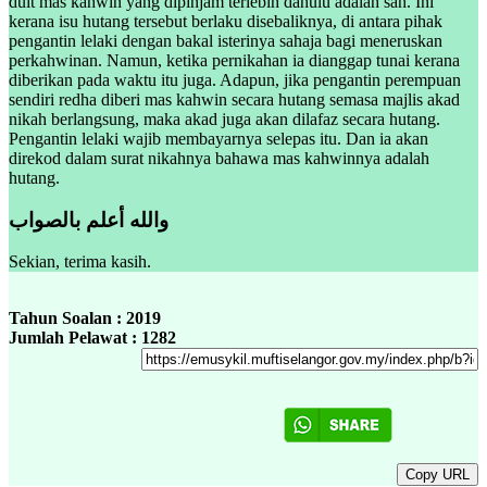
duit mas kahwin yang dipinjam terlebih dahulu adalah sah. Ini
kerana isu hutang tersebut berlaku disebaliknya, di antara pihak
pengantin lelaki dengan bakal isterinya sahaja bagi meneruskan
perkahwinan. Namun, ketika pernikahan ia dianggap tunai kerana
diberikan pada waktu itu juga. Adapun, jika pengantin perempuan
sendiri redha diberi mas kahwin secara hutang semasa majlis akad
nikah berlangsung, maka akad juga akan dilafaz secara hutang.
Pengantin lelaki wajib membayarnya selepas itu. Dan ia akan
direkod dalam surat nikahnya bahawa mas kahwinnya adalah
hutang.
والله أعلم بالصواب
Sekian, terima kasih.
Tahun Soalan : 2019
Jumlah Pelawat : 1282
Copy URL