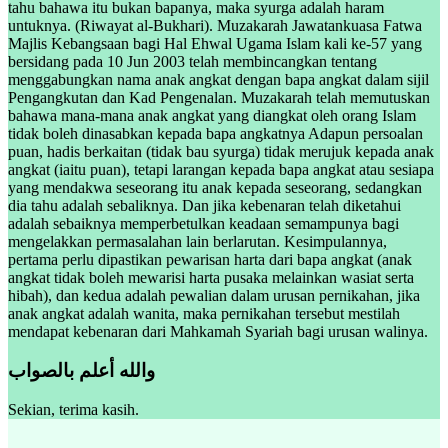
tahu bahawa itu bukan bapanya, maka syurga adalah haram
untuknya. (Riwayat al-Bukhari). Muzakarah Jawatankuasa Fatwa
Majlis Kebangsaan bagi Hal Ehwal Ugama Islam kali ke-57 yang
bersidang pada 10 Jun 2003 telah membincangkan tentang
menggabungkan nama anak angkat dengan bapa angkat dalam sijil
Pengangkutan dan Kad Pengenalan. Muzakarah telah memutuskan
bahawa mana-mana anak angkat yang diangkat oleh orang Islam
tidak boleh dinasabkan kepada bapa angkatnya Adapun persoalan
puan, hadis berkaitan (tidak bau syurga) tidak merujuk kepada anak
angkat (iaitu puan), tetapi larangan kepada bapa angkat atau sesiapa
yang mendakwa seseorang itu anak kepada seseorang, sedangkan
dia tahu adalah sebaliknya. Dan jika kebenaran telah diketahui
adalah sebaiknya memperbetulkan keadaan semampunya bagi
mengelakkan permasalahan lain berlarutan. Kesimpulannya,
pertama perlu dipastikan pewarisan harta dari bapa angkat (anak
angkat tidak boleh mewarisi harta pusaka melainkan wasiat serta
hibah), dan kedua adalah pewalian dalam urusan pernikahan, jika
anak angkat adalah wanita, maka pernikahan tersebut mestilah
mendapat kebenaran dari Mahkamah Syariah bagi urusan walinya.
والله أعلم بالصواب
Sekian, terima kasih.