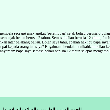
mbela seorang anak angkat (perempuan) sejak beliau berusia 6 bulan la
semenjak beliau berusia 2 tahun. Semasa beliau berusia 12 tahun, ibu 
mkan latar belakang beliau. Boleh saya tahu, apakah hak ibu bapa saya
mpai kepada orang tua saya? Bagaimana hendak menikahkan beliau kem
yarham bapa saya semasa beliau berusia 12 tahun selepas mengambil b
الحمد لله رب العالمين والصلاه والسلام على