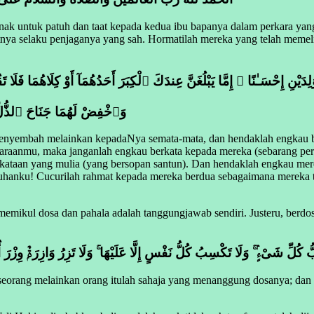
nak untuk patuh dan taat kepada kedua ibu bapanya dalam perkara yan
katnya selaku penjaganya yang sah. Hormatilah mereka yang telah meme
بِٱلْوَٰلِدَيْنِ إِحْسَـٰنًا ۚ إِمَّا يَبْلُغَنَّ عِندَكَ ٱلْكِبَرَ أَحَدُهُمَآ أَوْ كِلَاهُمَ
وَٱخْفِضْ لَهُمَا جَنَاحَ ٱلذُّلِّ
nyembah melainkan kepadaNya semata-mata, dan hendaklah engkau berb
haraanmu, maka janganlah engkau berkata kepada mereka (sebarang per
ataan yang mulia (yang bersopan santun). Dan hendaklah engkau mere
Tuhanku! Cucurilah rahmat kepada mereka berdua sebagaimana mereka
memikul dosa dan pahala adalah tanggungjawab sendiri. Justeru, berd
َبُّ كُلِّ شَىْءٍۢ ۚ وَلَا تَكْسِبُ كُلُّ نَفْسٍ إِلَّا عَلَيْهَا ۚ وَلَا تَزِرُ وَازِرَةٌۭ وِزْرَ
p seorang melainkan orang itulah sahaja yang menanggung dosanya; da