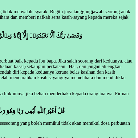
g tidak menyalahi syarak. Begitu juga tanggungjawab seorang anak
lihara dan memberi nafkah serta kasih-sayang kepada mereka sejak
وَقَضَىٰ رَبُّكَ أَلَّا تَعْبُدُوٓا۟ إِلَّآ إِيَّاهُ وَ)
uat baik kepada ibu bapa. Jika salah seorang dari keduanya, atau
kataan kasar) sekalipun perkataan "Ha", dan janganlah engkau
ndah diri kepada keduanya kerana belas kasihan dan kasih
 telah mencurahkan kasih sayangnya memelihara dan mendidikku
osa hukumnya jika beliau menderhaka kepada orang tuanya. Firman
قُلْ أَغَيْرَ ٱللَّهِ أَبْغِى رَبًّۭا وَهُوَ ر
n seseorang yang boleh memikul tidak akan memikul dosa perbuatan