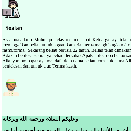
Soalan
Assamualaikum. Mohon penjelasan dan nasihat. Keluarga saya telah me
meninggalkan beliau untuk jagaan kami dan terus menghilangkan diri 
rasmi/formal. Sekarang beliau berusia 22 tahun. Beliau telah dimaklu
Adakah berdosa sekiranya beliau derkaha? Apakah doa-doa beliau sa
Allahyarham bapa saya mendaftarkan nama beliau termasuk nama Allah
penjelasan dan tunjuk ajar. Terima kasih.
وعليكم السلام ورحمة الله وبركاته
 أشرف الأنبياء المرسلين وعلى اله وصحبه أجمعين أما بعد