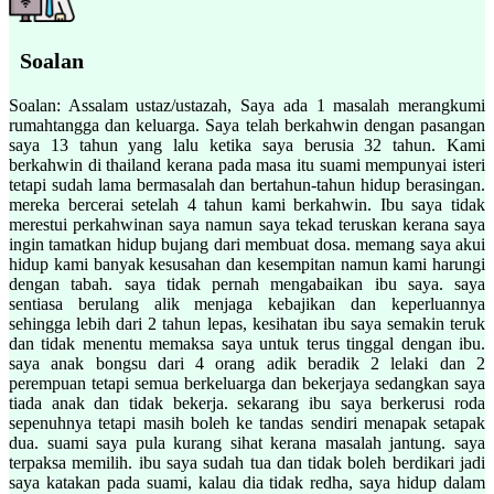
Soalan
Soalan: Assalam ustaz/ustazah, Saya ada 1 masalah merangkumi
rumahtangga dan keluarga. Saya telah berkahwin dengan pasangan
saya 13 tahun yang lalu ketika saya berusia 32 tahun. Kami
berkahwin di thailand kerana pada masa itu suami mempunyai isteri
tetapi sudah lama bermasalah dan bertahun-tahun hidup berasingan.
mereka bercerai setelah 4 tahun kami berkahwin. Ibu saya tidak
merestui perkahwinan saya namun saya tekad teruskan kerana saya
ingin tamatkan hidup bujang dari membuat dosa. memang saya akui
hidup kami banyak kesusahan dan kesempitan namun kami harungi
dengan tabah. saya tidak pernah mengabaikan ibu saya. saya
sentiasa berulang alik menjaga kebajikan dan keperluannya
sehingga lebih dari 2 tahun lepas, kesihatan ibu saya semakin teruk
dan tidak menentu memaksa saya untuk terus tinggal dengan ibu.
saya anak bongsu dari 4 orang adik beradik 2 lelaki dan 2
perempuan tetapi semua berkeluarga dan bekerjaya sedangkan saya
tiada anak dan tidak bekerja. sekarang ibu saya berkerusi roda
sepenuhnya tetapi masih boleh ke tandas sendiri menapak setapak
dua. suami saya pula kurang sihat kerana masalah jantung. saya
terpaksa memilih. ibu saya sudah tua dan tidak boleh berdikari jadi
saya katakan pada suami, kalau dia tidak redha, saya hidup dalam