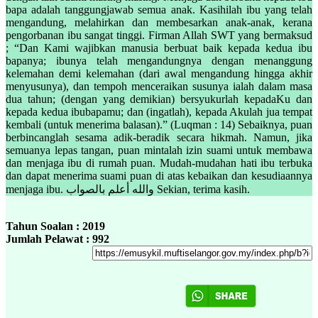
bapa adalah tanggungjawab semua anak. Kasihilah ibu yang telah
mengandung, melahirkan dan membesarkan anak-anak, kerana
pengorbanan ibu sangat tinggi. Firman Allah SWT yang bermaksud
; “Dan Kami wajibkan manusia berbuat baik kepada kedua ibu
bapanya; ibunya telah mengandungnya dengan menanggung
kelemahan demi kelemahan (dari awal mengandung hingga akhir
menyusunya), dan tempoh menceraikan susunya ialah dalam masa
dua tahun; (dengan yang demikian) bersyukurlah kepadaKu dan
kepada kedua ibubapamu; dan (ingatlah), kepada Akulah jua tempat
kembali (untuk menerima balasan).” (Luqman : 14) Sebaiknya, puan
berbincanglah sesama adik-beradik secara hikmah. Namun, jika
semuanya lepas tangan, puan mintalah izin suami untuk membawa
dan menjaga ibu di rumah puan. Mudah-mudahan hati ibu terbuka
dan dapat menerima suami puan di atas kebaikan dan kesudiaannya
menjaga ibu. والله أعلم بالصواب Sekian, terima kasih.
Tahun Soalan : 2019
Jumlah Pelawat : 992