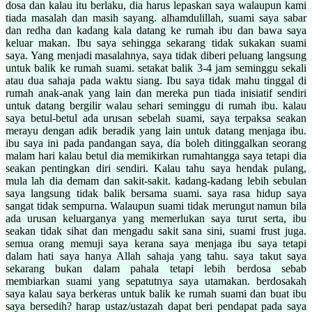
dosa dan kalau itu berlaku, dia harus lepaskan saya walaupun kami
tiada masalah dan masih sayang. alhamdulillah, suami saya sabar
dan redha dan kadang kala datang ke rumah ibu dan bawa saya
keluar makan. Ibu saya sehingga sekarang tidak sukakan suami
saya. Yang menjadi masalahnya, saya tidak diberi peluang langsung
untuk balik ke rumah suami. setakat balik 3-4 jam seminggu sekali
atau dua sahaja pada waktu siang. Ibu saya tidak mahu tinggal di
rumah anak-anak yang lain dan mereka pun tiada inisiatif sendiri
untuk datang bergilir walau sehari seminggu di rumah ibu. kalau
saya betul-betul ada urusan sebelah suami, saya terpaksa seakan
merayu dengan adik beradik yang lain untuk datang menjaga ibu.
ibu saya ini pada pandangan saya, dia boleh ditinggalkan seorang
malam hari kalau betul dia memikirkan rumahtangga saya tetapi dia
seakan pentingkan diri sendiri. Kalau tahu saya hendak pulang,
mula lah dia demam dan sakit-sakit. kadang-kadang lebih sebulan
saya langsung tidak balik bersama suami. saya rasa hidup saya
sangat tidak sempurna. Walaupun suami tidak merungut namun bila
ada urusan keluarganya yang memerlukan saya turut serta, ibu
seakan tidak sihat dan mengadu sakit sana sini, suami frust juga.
semua orang memuji saya kerana saya menjaga ibu saya tetapi
dalam hati saya hanya Allah sahaja yang tahu. saya takut saya
sekarang bukan dalam pahala tetapi lebih berdosa sebab
membiarkan suami yang sepatutnya saya utamakan. berdosakah
saya kalau saya berkeras untuk balik ke rumah suami dan buat ibu
saya bersedih? harap ustaz/ustazah dapat beri pendapat pada saya