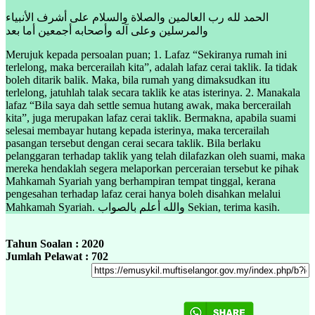
الحمد لله رب العالمين والصلاة والسلام على أشرف الأنبياء
والمرسلين وعلى آله وأصحابه أجمعين أما بعد
Merujuk kepada persoalan puan; 1. Lafaz “Sekiranya rumah ini
terlelong, maka bercerailah kita”, adalah lafaz cerai taklik. Ia tidak
boleh ditarik balik. Maka, bila rumah yang dimaksudkan itu
terlelong, jatuhlah talak secara taklik ke atas isterinya. 2. Manakala
lafaz “Bila saya dah settle semua hutang awak, maka bercerailah
kita”, juga merupakan lafaz cerai taklik. Bermakna, apabila suami
selesai membayar hutang kepada isterinya, maka tercerailah
pasangan tersebut dengan cerai secara taklik. Bila berlaku
pelanggaran terhadap taklik yang telah dilafazkan oleh suami, maka
mereka hendaklah segera melaporkan perceraian tersebut ke pihak
Mahkamah Syariah yang berhampiran tempat tinggal, kerana
pengesahan terhadap lafaz cerai hanya boleh disahkan melalui
Mahkamah Syariah. والله أعلم بالصواب Sekian, terima kasih.
Tahun Soalan : 2020
Jumlah Pelawat : 702