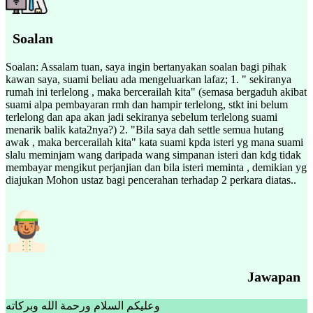
Soalan
Soalan: Assalam tuan, saya ingin bertanyakan soalan bagi pihak
kawan saya, suami beliau ada mengeluarkan lafaz; 1. " sekiranya
rumah ini terlelong , maka bercerailah kita" (semasa bergaduh akibat
suami alpa pembayaran rmh dan hampir terlelong, stkt ini belum
terlelong dan apa akan jadi sekiranya sebelum terlelong suami
menarik balik kata2nya?) 2. "Bila saya dah settle semua hutang
awak , maka bercerailah kita" kata suami kpda isteri yg mana suami
slalu meminjam wang daripada wang simpanan isteri dan kdg tidak
membayar mengikut perjanjian dan bila isteri meminta , demikian yg
diajukan Mohon ustaz bagi pencerahan terhadap 2 perkara diatas..
Jawapan
وعليكم السلام ورحمة الله وبركاته