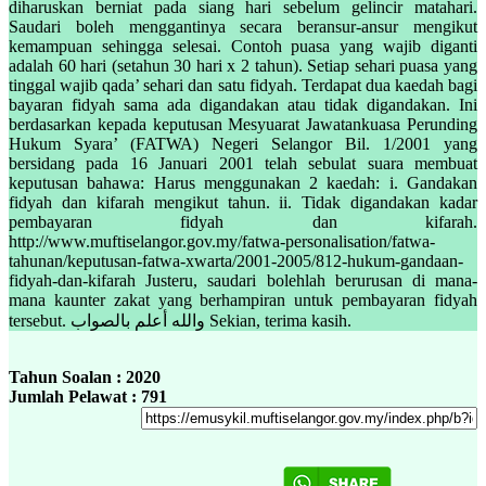
diharuskan berniat pada siang hari sebelum gelincir matahari.
Saudari boleh menggantinya secara beransur-ansur mengikut
kemampuan sehingga selesai. Contoh puasa yang wajib diganti
adalah 60 hari (setahun 30 hari x 2 tahun). Setiap sehari puasa yang
tinggal wajib qada’ sehari dan satu fidyah. Terdapat dua kaedah bagi
bayaran fidyah sama ada digandakan atau tidak digandakan. Ini
berdasarkan kepada keputusan Mesyuarat Jawatankuasa Perunding
Hukum Syara’ (FATWA) Negeri Selangor Bil. 1/2001 yang
bersidang pada 16 Januari 2001 telah sebulat suara membuat
keputusan bahawa: Harus menggunakan 2 kaedah: i. Gandakan
fidyah dan kifarah mengikut tahun. ii. Tidak digandakan kadar
pembayaran fidyah dan kifarah.
http://www.muftiselangor.gov.my/fatwa-personalisation/fatwa-
tahunan/keputusan-fatwa-xwarta/2001-2005/812-hukum-gandaan-
fidyah-dan-kifarah Justeru, saudari bolehlah berurusan di mana-
mana kaunter zakat yang berhampiran untuk pembayaran fidyah
tersebut. والله أعلم بالصواب Sekian, terima kasih.
Tahun Soalan : 2020
Jumlah Pelawat : 791