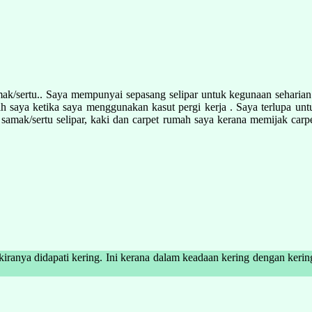
mak/sertu.. Saya mempunyai sepasang selipar untuk kegunaan sehari
mah saya ketika saya menggunakan kasut pergi kerja . Saya terlupa u
 samak/sertu selipar, kaki dan carpet rumah saya kerana memijak carpe
idapati kering. Ini kerana dalam keadaan kering dengan kering, tidak menajiskan a