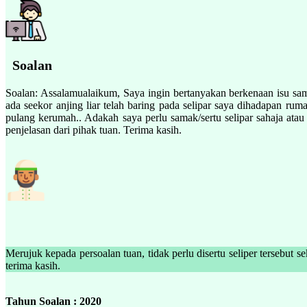
Soalan
Soalan: Assalamualaikum, Saya ingin bertanyakan berkenaan isu sa
ada seekor anjing liar telah baring pada selipar saya dihadapan ru
pulang kerumah.. Adakah saya perlu samak/sertu selipar sahaja atau
penjelasan dari pihak tuan. Terima kasih.
Merujuk kepada persoalan tuan, tidak perlu disertu seliper tersebut sekiranya d
terima kasih.
Tahun Soalan : 2020