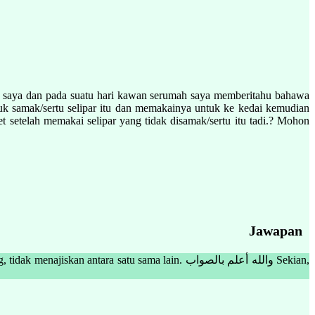
an saya dan pada suatu hari kawan serumah saya memberitahu bahawa
ntuk samak/sertu selipar itu dan memakainya untuk ke kedai kemudian
t setelah memakai selipar yang tidak disamak/sertu itu tadi.? Mohon
Jawapan
ntara satu sama lain. والله أعلم بالصواب Sekian,