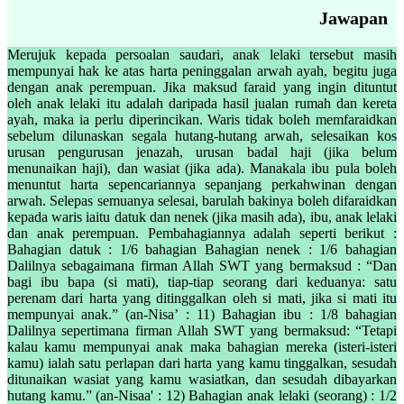
Jawapan
Merujuk kepada persoalan saudari, anak lelaki tersebut masih
mempunyai hak ke atas harta peninggalan arwah ayah, begitu juga
dengan anak perempuan. Jika maksud faraid yang ingin dituntut
oleh anak lelaki itu adalah daripada hasil jualan rumah dan kereta
ayah, maka ia perlu diperincikan. Waris tidak boleh memfaraidkan
sebelum dilunaskan segala hutang-hutang arwah, selesaikan kos
urusan pengurusan jenazah, urusan badal haji (jika belum
menunaikan haji), dan wasiat (jika ada). Manakala ibu pula boleh
menuntut harta sepencariannya sepanjang perkahwinan dengan
arwah. Selepas semuanya selesai, barulah bakinya boleh difaraidkan
kepada waris iaitu datuk dan nenek (jika masih ada), ibu, anak lelaki
dan anak perempuan. Pembahagiannya adalah seperti berikut :
Bahagian datuk : 1/6 bahagian Bahagian nenek : 1/6 bahagian
Dalilnya sebagaimana firman Allah SWT yang bermaksud : “Dan
bagi ibu bapa (si mati), tiap-tiap seorang dari keduanya: satu
perenam dari harta yang ditinggalkan oleh si mati, jika si mati itu
mempunyai anak.” (an-Nisa’ : 11) Bahagian ibu : 1/8 bahagian
Dalilnya sepertimana firman Allah SWT yang bermaksud: “Tetapi
kalau kamu mempunyai anak maka bahagian mereka (isteri-isteri
kamu) ialah satu perlapan dari harta yang kamu tinggalkan, sesudah
ditunaikan wasiat yang kamu wasiatkan, dan sesudah dibayarkan
hutang kamu.” (an-Nisaa' : 12) Bahagian anak lelaki (seorang) : 1/2