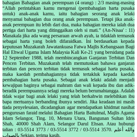
bahagian Bahagian anak perempuan (4 orang) : 2/3 masing-masing
“Allah perintahkan kamu mengenai (pembahagian harta pusaka
untuk) anak-anak kamu, iaitu bahagian seorang anak lelaki
menyamai bahagian dua orang anak perempuan. Tetapi jika anak-
anak perempuan itu lebih dari dua, maka bahagian mereka ialah dua
pertiga dari harta yang ditinggalkan oleh si mati.” (An-Nisaa' : 11)
Manakala jika ada wang persaraan arwah ayah, ia tidaklah termasuk
sebagai harta yang boleh difaraidkan. Ini berdasarkan kepada
keputusan Muzakarah Jawatankuasa Fatwa Majlis Kebangsaan Bagi
Hal Ehwal Ugama Islam Malaysia Kali Ke-21 yang bersidang pada
12 September 1988, telah membincangkan Ganjaran Terbitan Dan
Pencen Terbitan. Muzakarah telah memutuskan bahawa ganjaran
terbitan dan pencen terbitan tidak termasuk sebagai harta pusaka,
maka kaedah pembahagiannya tidak tertakluk kepada kaedah
pembahagian harta pusaka. Sebagai anak lelaki adalah menjadi
kewajipan baginya sebagai mahram dan wali kepada ibu dan adik-
beradik perempuannya selagi mereka belum berumahtangga. Adalah
tidak wajar bagi anak lelaki yang telah berkahwin melebihkan ibu
bapa mertuanya berbanding ibunya sendiri. Jika keadaan ini masih
tiada penyelesaian, dicadangkan agar mendapatkan khidmat nasihat
pengurusan faraid melalui Bahagian Harta Baitulmal, Majlis Agama
Islam Selangor, Ting. 10, Menara Utara, Bangunan Sultan Idris
Shah, 40000 Shah Alam, Selangor Darul Ehsan. Atau hubungi
talian : 03-5514 3773 / 03-5514 3772 / 03-5514 3570. والله أعلم
بالصواب Sekian, terima kasih.