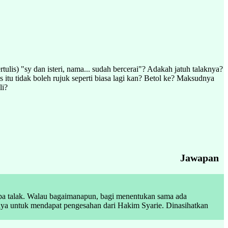
ulis) "sy dan isteri, nama... sudah bercerai"? Adakah jatuh talaknya?
 itu tidak boleh rujuk seperti biasa lagi kan? Betol ke? Maksudnya
li?
Jawapan
erupa talak. Walau bagaimanapun, bagi menentukan sama ada
alnya untuk mendapat pengesahan dari Hakim Syarie. Dinasihatkan