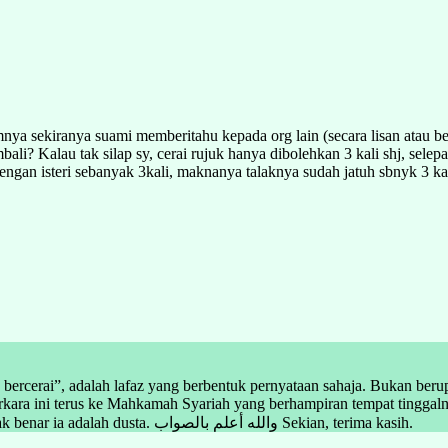
a sekiranya suami memberitahu kepada org lain (secara lisan atau bert
i? Kalau tak silap sy, cerai rujuk hanya dibolehkan 3 kali shj, selepas
engan isteri sebanyak 3kali, maknanya talaknya sudah jatuh sbnyk 3 ka
ah bercerai”, adalah lafaz yang berbentuk pernyataan sahaja. Bukan b
 perkara ini terus ke Mahkamah Syariah yang berhampiran tempat tingg
supaya tidak bermudah-mudah membuat pernyataan tersebut. Jika tidak benar ia adalah dusta. والله أعلم بالصواب Sekian, terima kasih.