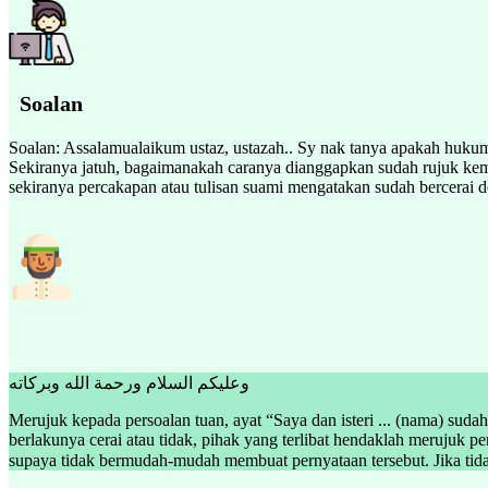
Soalan
Soalan: Assalamualaikum ustaz, ustazah.. Sy nak tanya apakah hukumny
Sekiranya jatuh, bagaimanakah caranya dianggapkan sudah rujuk kembal
sekiranya percakapan atau tulisan suami mengatakan sudah bercerai d
وعليكم السلام ورحمة الله وبركاته
Merujuk kepada persoalan tuan, ayat “Saya dan isteri ... (nama) sud
berlakunya cerai atau tidak, pihak yang terlibat hendaklah merujuk