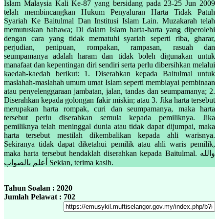
Islam Malaysia Kali Ke-87 yang bersidang pada 23-25 Jun 2009
telah membincangkan Hukum Penyaluran Harta Tidak Patuh
Syariah Ke Baitulmal Dan Institusi Islam Lain. Muzakarah telah
memutuskan bahawa; Di dalam Islam harta-harta yang diperolehi
dengan cara yang tidak mematuhi syariah seperti riba, gharar,
perjudian, penipuan, rompakan, rampasan, rasuah dan
seumpamanya adalah haram dan tidak boleh digunakan untuk
manafaat dan kepentingan diri sendiri serta perlu dibersihkan melalui
kaedah-kaedah berikut: 1. Diserahkan kepada Baitulmal untuk
maslahah-maslahah umum umat Islam seperti membiayai pembinaan
atau penyelenggaraan jambatan, jalan, tandas dan seumpamanya; 2.
Diserahkan kepada golongan fakir miskin; atau 3. Jika harta tersebut
merupakan harta rompak, curi dan seumpamanya, maka harta
tersebut perlu diserahkan semula kepada pemiliknya. Jika
pemiliknya telah meninggal dunia atau tidak dapat dijumpai, maka
harta tersebut mestilah dikembalikan kepada ahli warisnya.
Sekiranya tidak dapat diketahui pemilik atau ahli waris pemilik,
maka harta tersebut hendaklah diserahkan kepada Baitulmal. والله
أعلم بالصواب Sekian, terima kasih.
Tahun Soalan : 2020
Jumlah Pelawat : 702