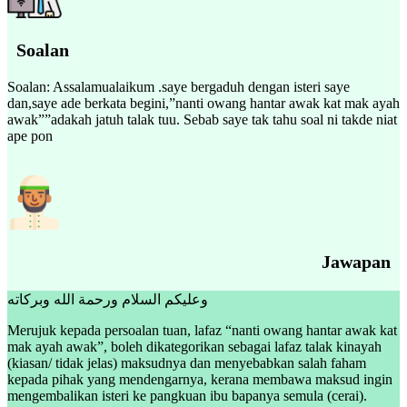
Soalan
Soalan: Assalamualaikum .saye bergaduh dengan isteri saye
dan,saye ade berkata begini,”nanti owang hantar awak kat mak ayah
awak””adakah jatuh talak tuu. Sebab saye tak tahu soal ni takde niat
ape pon
Jawapan
وعليكم السلام ورحمة الله وبركاته
Merujuk kepada persoalan tuan, lafaz “nanti owang hantar awak kat
mak ayah awak”, boleh dikategorikan sebagai lafaz talak kinayah
(kiasan/ tidak jelas) maksudnya dan menyebabkan salah faham
kepada pihak yang mendengarnya, kerana membawa maksud ingin
mengembalikan isteri ke pangkuan ibu bapanya semula (cerai).