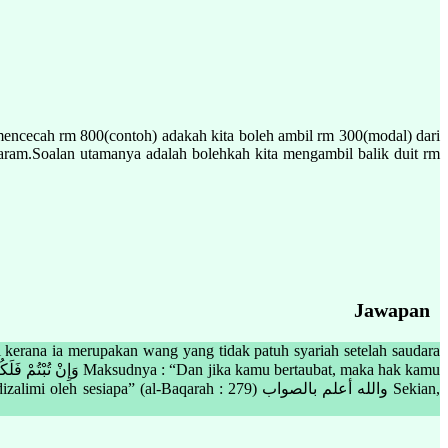
encecah rm 800(contoh) adakah kita boleh ambil rm 300(modal) dari
aram.Soalan utamanya adalah bolehkah kita mengambil balik duit rm
Jawapan
 kerana ia merupakan wang yang tidak patuh syariah setelah saudara
 (al-Baqarah : 279) والله أعلم بالصواب Sekian,