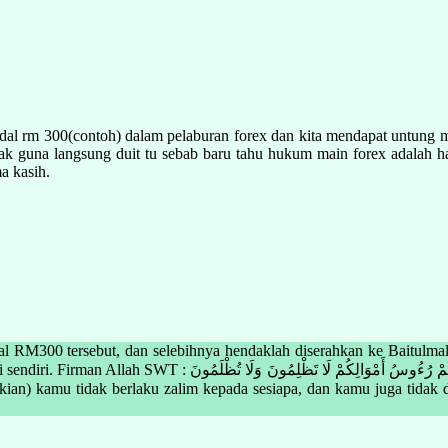
dal rm 300(contoh) dalam pelaburan forex dan kita mendapat untung m
tak guna langsung duit tu sebab baru tahu hukum main forex adalah h
a kasih.
l RM300 tersebut, dan selebihnya hendaklah diserahkan ke Baitulmal
وَإِنْ تُبْتُمْ ف Maksudnya : “Dan jika kamu bertaubat, maka hak kamu
idak berlaku zalim kepada sesiapa, dan kamu juga tidak dizalimi oleh sesiapa”