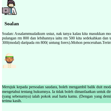
Soalan
Soalan: Assalammualaikum ustaz, nak tanya kalau kita masukkan mo
pulangan rm 800 dan lebihannya iaitu rm 500 kita sedekahkan dan 
300(modal) daripada rm 800( untung forex).Mohon pencerahan.Terim
Merujuk kepada persoalan saudara, boleh mengambil balik duit moda
mengetahui tentang hukumnya. Ia tidak boleh dimanfaatkan untuk diri sendiri. Firman Allah SWT : َلَكُمْ رُءُوسُ أَمْوَالِكُمْ لَا تَظْلِمُونَ وَلَا تُظْلَمُونَ
(yang sebenarnya) ialah pokok asal harta kamu. (Dengan yang demikian) kamu t
terima kasih.