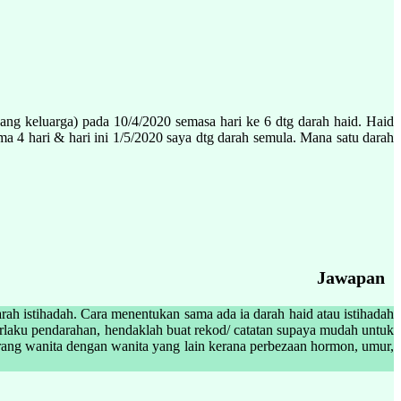
ang keluarga) pada 10/4/2020 semasa hari ke 6 dtg darah haid. Haid
a 4 hari & hari ini 1/5/2020 saya dtg darah semula. Mana satu darah
Jawapan
ah istihadah. Cara menentukan sama ada ia darah haid atau istihadah
 berlaku pendarahan, hendaklah buat rekod/ catatan supaya mudah untuk
seorang wanita dengan wanita yang lain kerana perbezaan hormon, umur,