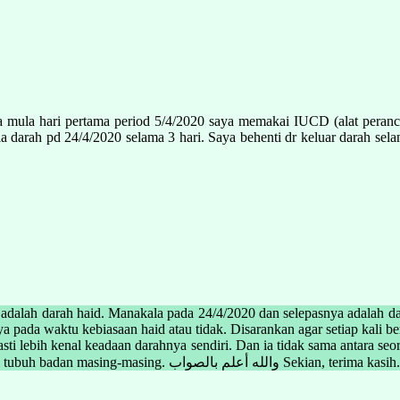
a mula hari pertama period 5/4/2020 saya memakai IUCD (alat peranc
 darah pd 24/4/2020 selama 3 hari. Saya behenti dr keluar darah selam
dalah darah haid. Manakala pada 24/4/2020 dan selepasnya adalah dar
nya pada waktu kebiasaan haid atau tidak. Disarankan agar setiap kali
pasti lebih kenal keadaan darahnya sendiri. Dan ia tidak sama antara 
pemakanan, persekitaran dan sebagainya yang mempengaruhi kondisi tubuh badan masing-masing. والله أعلم بالصواب Sekian, terima kasih.