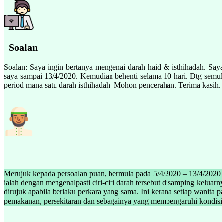
Soalan
Soalan: Saya ingin bertanya mengenai darah haid & isthihadah. Say
saya sampai 13/4/2020. Kemudian behenti selama 10 hari. Dtg semula
period mana satu darah isthihadah. Mohon pencerahan. Terima kasih.
Merujuk kepada persoalan puan, bermula pada 5/4/2020 – 13/4/2020 a
ialah dengan mengenalpasti ciri-ciri darah tersebut disamping keluar
dirujuk apabila berlaku perkara yang sama. Ini kerana setiap wanita 