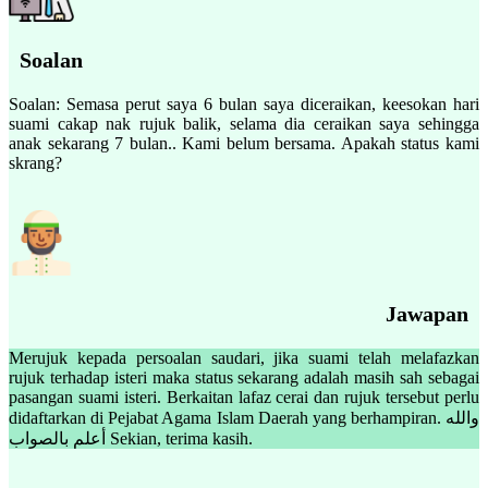
Soalan
Soalan: Semasa perut saya 6 bulan saya diceraikan, keesokan hari
suami cakap nak rujuk balik, selama dia ceraikan saya sehingga
anak sekarang 7 bulan.. Kami belum bersama. Apakah status kami
skrang?
Jawapan
Merujuk kepada persoalan saudari, jika suami telah melafazkan
rujuk terhadap isteri maka status sekarang adalah masih sah sebagai
pasangan suami isteri. Berkaitan lafaz cerai dan rujuk tersebut perlu
didaftarkan di Pejabat Agama Islam Daerah yang berhampiran. والله
أعلم بالصواب Sekian, terima kasih.