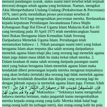
menurut pandangan syarak, status suami isteri tersebut telah terpisah
(tercerai) dengan sebab agama yang berlainan. Namun, mengikut
Akta Memperbaharui Undang-Undang (Perkahwinan & Perceraian)
1976, isteri perlu memfailkan proses perceraian tersebut di
Mahkamah Sivil bagi mengesahkan perceraian mereka. Berdasarkan
kepada keputusan Persidangan Jawatankuasa Fatwa Majlis
Kebangsaan Bagi Hal Ehwal Ugama Islam Malaysia Kali Ke-10
yang bersidang pada 30 April 1975 telah membincangkan Suami
Isteri Bukan Berugama Islam Kemudian Salah Seorang
Daripadanya Memeluk Ugama Islam. Persidangan telah
memutuskan bahawa : 1. Nikah pasangan suami isteri yang bukan
beragama Islam akan terputus jika salah seorang daripadanya
memeluk agama Islam tetapi jika yang seorang lagi memeluk agama
Islam juga dalam masa iddah itu maka kekal nikah mereka. 2.
Dalam keadaan di mana salah seorang daripada pasangan suami
isteri yang bukan beragama Islam memeluk agama Islam maka
hendaklah diberi penerangan kepada mereka mengenai terpisahnya
yang akan berlaku (tertalak) jika seorang lagi tidak memeluk agama
Islam dan hendaklah dinasihat dan dipujuk yang seorang lagi itu
dengan hikmah supaya ia memeluk agama Islam juga. Firman Allah
SWT : فَإِن عَلِمتُموهُنَّ مُؤمِنٰتٍ فَلا تَرجِعوهُنَّ إِلَى الكُفّارِ ۖ لا هُنَّ حِلٌّ
لَّهُم وَلا هُم يَحِلّونَ لَهُنَّ ۖ Maksudnya : “Sekiranya kamu mengetahui
bahawa mereka beriman, maka janganlah kamu mengembalikan
mereka kepada orang-orang yang kafir. Mereka tidak halal bagi
orang-orang kafir itu (sebagai isteri), dan orang-orang kafir itu pula