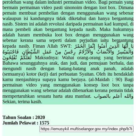
perolehan wang dalam industri permainan video. Bagi pemain yang
bermain permainan video pasti sinonoim dengan loot box. Dimana
pemain membuat pembelian dengan menggunakan wang sebenar
walaupun isi kandungnya tidak diketahui dan hanya bergantung
nasib. Sistem ini adalah revolusi daripada permainan kad kumpul, di
mana pembeli akan bergantung kepada nasib. Maka hukumnya
adalah haram membuka loot box dengan menggunakan wang
sebenar kerana sama seperti dalam perjudian iaitu bergantung
kepada nasib. Fiman Allah SWT: يَا أَيُّهَا الَّذِينَ آَمَنُوا إِنَّمَا الْخَمْرُ
وَالْمَيْسِرُ وَالْأَنْصَابُ وَالْأَزْلَامُ رِجْسٌ مِنْ عَمَلِ الشَّيْطَانِ فَاجْتَنِبُوهُ
لَعَلَّكُمْ تُفْلِحُونَ Maksudnya: Wahai orang-orang yang beriman!
Bahawa sesungguhnya arak, dan judi, dan pemujaan berhala, dan
mengundi nasib dengan batang-batang anak panah, adalah
(semuanya) kotor (keji) dari perbuatan Syaitan. Oleh itu hendaklah
kamu menjauhinya supaya kamu berjaya. (al-Maidah : 90) Bagi
permainan video yang menggunakan konsep loot box tanpa
menggunakan wang sebenar adalah dibenarkan kerana pemain tidak
mempertaruhkan sesuatu harta atau manfaat. والله أعلم بالصواب
Sekian, terima kasih.
Tahun Soalan : 2020
Jumlah Pelawat : 1575