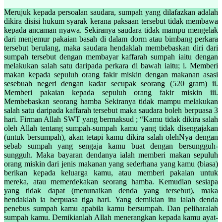
Merujuk kepada persoalan saudara, sumpah yang dilafazkan adalah
dikira disisi hukum syarak kerana paksaan tersebut tidak membawa
kepada ancaman nyawa. Sekiranya saudara tidak mampu mengelak
dari menjemur pakaian basah di dalam dorm atau bimbang perkara
tersebut berulang, maka saudara hendaklah membebaskan diri dari
sumpah tersebut dengan membayar kaffarah sumpah iaitu dengan
melakukan salah satu daripada perkara di bawah iaitu; i. Memberi
makan kepada sepuluh orang fakir miskin dengan makanan asasi
sesebuah negeri dengan kadar secupak seorang (520 gram) ii.
Memberi pakaian kepada sepuluh orang fakir miskin iii.
Membebaskan seorang hamba Sekiranya tidak mampu melakukan
salah satu daripada kaffarah tersebut maka saudara boleh berpuasa 3
hari. Firman Allah SWT yang bermaksud ; “Kamu tidak dikira salah
oleh Allah tentang sumpah-sumpah kamu yang tidak disengajakan
(untuk bersumpah), akan tetapi kamu dikira salah olehNya dengan
sebab sumpah yang sengaja kamu buat dengan bersungguh-
sungguh. Maka bayaran dendanya ialah memberi makan sepuluh
orang miskin dari jenis makanan yang sederhana yang kamu (biasa)
berikan kepada keluarga kamu, atau memberi pakaian untuk
mereka, atau memerdekakan seorang hamba. Kemudian sesiapa
yang tidak dapat (menunaikan denda yang tersebut), maka
hendaklah ia berpuasa tiga hari. Yang demikian itu ialah denda
penebus sumpah kamu apabila kamu bersumpah. Dan peliharalah
sumpah kamu. Demikianlah Allah menerangkan kepada kamu ayat-