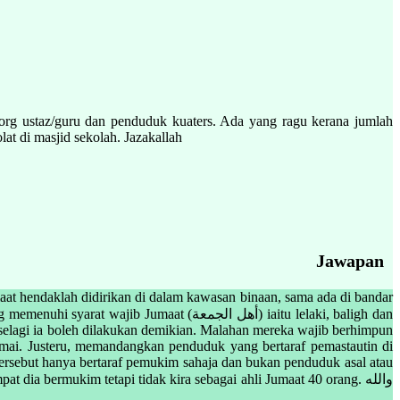
org ustaz/guru dan penduduk kuaters. Ada yang ragu kerana jumlah
at di masjid sekolah. Jazakallah
Jawapan
maat hendaklah didirikan di dalam kawasan binaan, sama ada di bandar
aat (أهل الجمعة) iaitu lelaki, baligh dan
t selagi ia boleh dilakukan demikian. Malahan mereka wajib berhimpun
amai. Justeru, memandangkan penduduk yang bertaraf pemastautin di
 tersebut hanya bertaraf pemukim sahaja dan bukan penduduk asal atau
a bermukim tetapi tidak kira sebagai ahli Jumaat 40 orang. والله