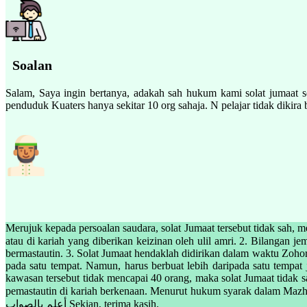
Soalan
Salam, Saya ingin bertanya, adakah sah hukum kami solat jumaat 
penduduk Kuaters hanya sekitar 10 org sahaja. N pelajar tidak dikir
Merujuk kepada persoalan saudara, solat Jumaat tersebut tidak sah, 
atau di kariah yang diberikan keizinan oleh ulil amri. 2. Bilangan jemaah bagi sol
bermastautin. 3. Solat Jumaat hendaklah didirikan dalam waktu Zohor
pada satu tempat. Namun, harus berbuat lebih daripada satu tempa
kawasan tersebut tidak mencapai 40 orang, maka solat Jumaat tidak s
pemastautin di kariah berkenaan. Menurut hukum syarak dalam Mazhab S
أعلم بالصواب Sekian, terima kasih.