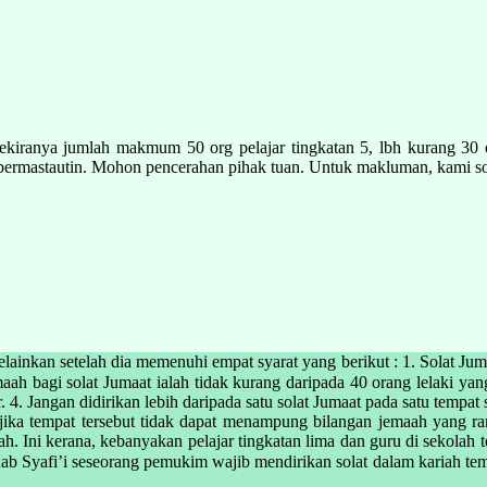
sekiranya jumlah makmum 50 org pelajar tingkatan 5, lbh kurang 30 
a bermastautin. Mohon pencerahan pihak tuan. Untuk makluman, kami sol
melainkan setelah dia memenuhi empat syarat yang berikut : 1. Solat Ju
at Jumaat ialah tidak kurang daripada 40 orang lelaki yang memenuhi syarat wajib Jum
. 4. Jangan didirikan lebih daripada satu solat Jumaat pada satu tempa
t jika tempat tersebut tidak dapat menampung bilangan jemaah yang r
ah. Ini kerana, kebanyakan pelajar tingkatan lima dan guru di sekolah
yafi’i seseorang pemukim wajib mendirikan solat dalam kariah tempat di