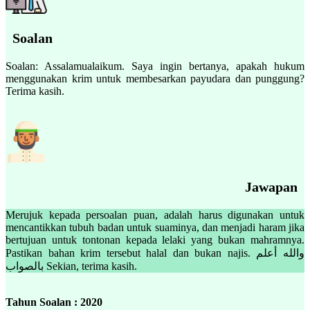
Soalan
Soalan: Assalamualaikum. Saya ingin bertanya, apakah hukum
menggunakan krim untuk membesarkan payudara dan punggung?
Terima kasih.
Jawapan
Merujuk kepada persoalan puan, adalah harus digunakan untuk
mencantikkan tubuh badan untuk suaminya, dan menjadi haram jika
bertujuan untuk tontonan kepada lelaki yang bukan mahramnya.
Pastikan bahan krim tersebut halal dan bukan najis. والله أعلم
بالصواب Sekian, terima kasih.
Tahun Soalan : 2020