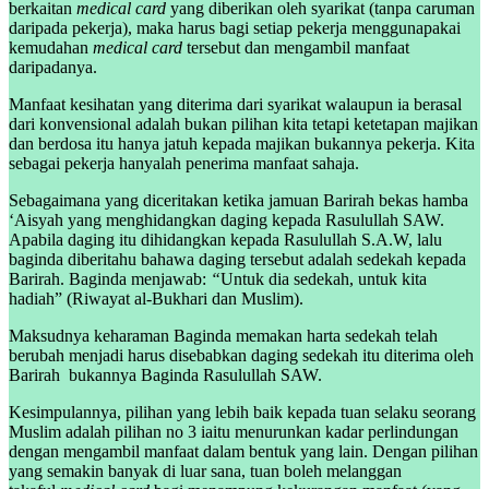
berkaitan
medical card
yang diberikan oleh syarikat (tanpa caruman
daripada pekerja), maka harus bagi setiap pekerja menggunapakai
kemudahan
medical card
tersebut dan mengambil manfaat
daripadanya.
Manfaat kesihatan yang diterima dari syarikat walaupun ia berasal
dari konvensional adalah bukan pilihan kita tetapi ketetapan majikan
dan berdosa itu hanya jatuh kepada majikan bukannya pekerja. Kita
sebagai pekerja hanyalah penerima manfaat sahaja.
Sebagaimana yang diceritakan ketika jamuan Barirah bekas hamba
‘Aisyah yang menghidangkan daging kepada Rasulullah SAW.
Apabila daging itu dihidangkan kepada Rasulullah S.A.W, lalu
baginda diberitahu bahawa daging tersebut adalah sedekah kepada
Barirah. Baginda menjawab:
“
Untuk dia sedekah, untuk kita
hadiah” (Riwayat al-Bukhari dan Muslim).
Maksudnya keharaman Baginda memakan harta sedekah telah
berubah menjadi harus disebabkan daging sedekah itu diterima oleh
Barirah bukannya Baginda Rasulullah SAW.
Kesimpulannya, pilihan yang lebih baik kepada tuan selaku seorang
Muslim adalah pilihan no 3 iaitu menurunkan kadar perlindungan
dengan mengambil manfaat dalam bentuk yang lain. Dengan pilihan
yang semakin banyak di luar sana, tuan boleh melanggan