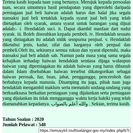
Terima kasih kepada tuan yang bertanya. Merujuk kepada persoalan
tuan, secara umumnya hasil pendapatan yang diperolehi daripada
perniagaan jual beli haiwan adalah harus dan halal jika segala
transaksi jual beli tertakluk kepada syarat jual beli yang telah
ditetapkan oleh syarak, antara syarat untuk barangan yang dijual
adalah:- i. Hendaklah suci. ii. Dapat diambil manfaat dari sudut
syarak. iii. Boleh diserahkan kepada pembeli. iv. Hendaklah sesuatu
yang diniagakan itu adalah milik sempurna penjual. v. Hendaklah
diketahui jenis, kadar, sifat dan harganya oleh penjual dan
pembeli.Oleh itu, sekiranya semua rukun dan syarat dipenuhi, maka
transaksi jual beli adalah sah. Namun pada masa yang sama segala
kebajikan terhadap haiwan hendaklah sentiasa dijaga walaupun
haiwan yang diperniagakan itu adalah haiwan yang harus dibunuh
dalam Islam disebabkan haiwan tersebut dikategorikan sebagai
haiwan perosak, liar, buas, jahat, pengganggu, penceroboh dan
berbahaya kepada manusia. Disamping itu juga, pihak tuan juga
hendaklah mengambil maklum serta mematuhi undang-undang yang
berkuatkuasa berkaitan perniagaan yang dijalankan serta perniagaan
yang dijalankan itu tidak mengganggu waktu kerja hakiki yang telah
diamanahkan kepadanya. والله أعلم بالصواب . Sekian, terima kasih.
Tahun Soalan : 2020
Jumlah Pelawat : 548