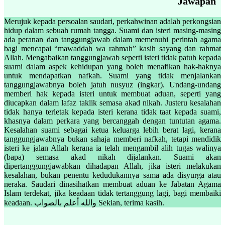
Jawapan
Merujuk kepada persoalan saudari, perkahwinan adalah perkongsian
hidup dalam sebuah rumah tangga. Suami dan isteri masing-masing
ada peranan dan tanggungjawab dalam memenuhi perintah agama
bagi mencapai “mawaddah wa rahmah” kasih sayang dan rahmat
Allah. Mengabaikan tanggungjawab seperti isteri tidak patuh kepada
suami dalam aspek kehidupan yang boleh menafikan hak-haknya
untuk mendapatkan nafkah. Suami yang tidak menjalankan
tanggungjawabnya boleh jatuh nusyuz (ingkar). Undang-undang
memberi hak kepada isteri untuk membuat aduan, seperti yang
diucapkan dalam lafaz taklik semasa akad nikah. Justeru kesalahan
tidak hanya terletak kepada isteri kerana tidak taat kepada suami,
khasnya dalam perkara yang bercanggah dengan tuntutan agama.
Kesalahan suami sebagai ketua keluarga lebih berat lagi, kerana
tanggungjawabnya bukan sahaja memberi nafkah, tetapi mendidik
isteri ke jalan Allah kerana ia telah mengambil alih tugas walinya
(bapa) semasa akad nikah dijalankan. Suami akan
dipertanggungjawabkan dihadapan Allah, jika isteri melakukan
kesalahan, bukan penentu kedudukannya sama ada disyurga atau
neraka. Saudari dinasihatkan membuat aduan ke Jabatan Agama
Islam terdekat, jika keadaan tidak tertanggung lagi, bagi membaiki
keadaan. والله أعلم بالصواب Sekian, terima kasih.