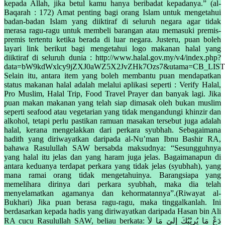
kepada Allah, jika betul kamu hanya beribadat kepadanya.” (al-
Baqarah : 172) Amat penting bagi orang Islam untuk mengetahui
badan-badan Islam yang diiktiraf di seluruh negara agar tidak
merasa ragu-ragu untuk membeli barangan atau memasuki premis-
premis tertentu ketika berada di luar negara. Justeru, puan boleh
layari link berikut bagi mengetahui logo makanan halal yang
diiktiraf di seluruh dunia : http://www.halal.gov.my/v4/index.php?
data=bW9kdWxlcy9jZXJ0aWZ5X2JvZHk7Ozs7&utama=CB_LIST
Selain itu, antara item yang boleh membantu puan mendapatkan
status makanan halal adalah melalui aplikasi seperti : Verify Halal,
Pro Muslim, Halal Trip, Food Travel Prayer dan banyak lagi. Jika
puan makan makanan yang telah siap dimasak oleh bukan muslim
seperti seafood atau vegetarian yang tidak mengandungi khinzir dan
alkohol, tetapi perlu pastikan ramuan masakan tersebut juga adalah
halal, kerana mengelakkan dari perkara syubhah. Sebagaimana
hadith yang diriwayatkan daripada al-Nu’man Ibnu Bashir RA,
bahawa Rasulullah SAW bersabda maksudnya: “Sesungguhnya
yang halal itu jelas dan yang haram juga jelas. Bagaimanapun di
antara keduanya terdapat perkara yang tidak jelas (syubhah), yang
mana ramai orang tidak mengetahuinya. Barangsiapa yang
memelihara dirinya dari perkara syubhah, maka dia telah
menyelamatkan agamanya dan kehormatannya”.(Riwayat al-
Bukhari) Jika puan berasa ragu-ragu, maka tinggalkanlah. Ini
berdasarkan kepada hadis yang diriwayatkan daripada Hasan bin Ali
RA cucu Rasulullah SAW, beliau berkata: دَعْ مَا يُرِيْبُكَ إِلىَ مَا لاَ