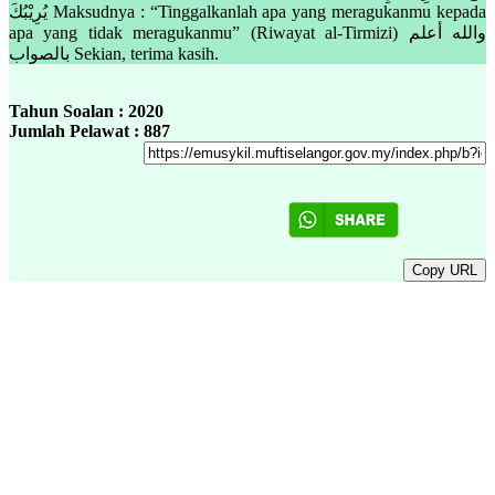
يُرِيْبُكَ Maksudnya : “Tinggalkanlah apa yang meragukanmu kepada
apa yang tidak meragukanmu” (Riwayat al-Tirmizi) والله أعلم
بالصواب Sekian, terima kasih.
Tahun Soalan : 2020
Jumlah Pelawat : 887
Copy URL