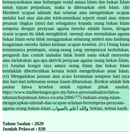
kemasyarakatan atau hubungan sosial antara Islam dan bukan Islam
untuk tujuan perpaduan, maka ia dibenarkan oleh Islam. (iii)
Memberi ucapan tahniah dan selamat atau mengirimkan ucapan
melalui kad atau alat-alat telekomunikasi seperti email atau sistem
pesanan ringkas (sms) dan sebagainya kepada orang bukan Islam
sempena dengan perayaan agama mereka adalah harus, dengan
syarat ucapan itu tidak mengiktiraf, memuji atau memuliakan agama
bukan Islam serta tidak menggunakan sebarang simbol atau lambang
keagamaan mereka dalam kiriman ucapan tersebut. (iv) Orang Islam
terutamanya pemimpin, orang-orang yang mempunyai kedudukan,
pengaruh dan contoh tauladan tidak boleh sama sekali menyertai
atau melakukan apa-apa aktiviti perayaan agama orang bukan Islam.
(v) Amalan kongsi raya antara orang Islam dan bukan Islam
hendaklah diberhentikan kerana boleh mengelirukan umat Islam.
(vi) Mengadakan jamuan atau acara keramaian sempena hari raya
dan hari-hari kebesaran semua kaum diharuskan. Berikut adalah link
pautan fatwa tersebut untuk rujukan pihak saudari.
https://www.muftiselangor.gov.my/fatwa-personalisation/fatwa-
tahunan/keputusan-fatwa-xwarta/2006/775-hukum-orang-islam-
mengucapkan-tahniah-dan-ucapan-selamat-bersempena-perayaan-
agama-orang-bukan-islam والله أعلم بالصواب Sekian, terima kasih.
Tahun Soalan : 2020
Jumlah Pelawat : 830