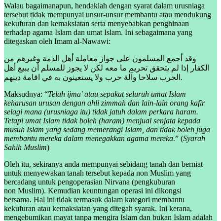
Walau bagaimanapun, hendaklah dengan syarat dalam urusniaga
tersebut tidak mempunyai unsur-unsur membantu atau mendukung
kekufuran dan kemaksiatan serta menyebabkan penghinaan
terhadap agama Islam dan umat Islam. Ini sebagaimana yang
ditegaskan oleh Imam al-Nawawi:
وقد أجمع المسلمون على جواز معاملة أهل الذمة وغيرهم من
الكفار إذا لم يتحقق تحريم ما معه لكن لا يجوز للمسلم أن يبيع أهل
الحرب سلاحا وآلة حرب ولا يستعينون به في اقامة دينهم.
Maksudnya: “
Telah ijma' atau sepakat seluruh umat Islam
keharusan urusan dengan ahli zimmah dan lain-lain orang kafir
selagi mana (urusniaga itu) tidak jatuh dalam perkara haram.
Tetapi umat Islam tidak boleh (haram) menjual senjata kepada
musuh Islam yang sedang memerangi Islam, dan tidak boleh juga
membantu mereka dalam menegakkan agama mereka
.” (
Syarah
Sahih Muslim
)
Oleh itu, sekiranya anda mempunyai sebidang tanah dan berniat
untuk menyewakan tanah tersebut kepada non Muslim yang
bercadang untuk pengoperasian Nirvana (pengkuburan
non Muslim). Kemudian keuntungan operasi ini dikongsi
bersama. Hal ini tidak termasuk dalam kategori membantu
kekufuran atau kemaksiatan yang ditegah syarak. Ini kerana,
mengebumikan mayat tanpa mengira Islam dan bukan Islam adalah