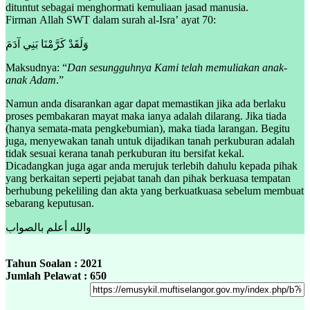
dituntut sebagai menghormati kemuliaan jasad manusia.
Firman Allah SWT dalam surah al-Isra’ ayat 70:
وَلَقَدْ كَرَّمْنَا بَنِي آدَمَ
Maksudnya: “
Dan sesungguhnya Kami telah memuliakan anak-
anak Adam
.”
Namun anda disarankan agar dapat memastikan jika ada berlaku
proses pembakaran mayat maka ianya adalah dilarang. Jika tiada
(hanya semata-mata pengkebumian), maka tiada larangan. Begitu
juga, menyewakan tanah untuk dijadikan tanah perkuburan adalah
tidak sesuai kerana tanah perkuburan itu bersifat kekal.
Dicadangkan juga agar anda merujuk terlebih dahulu kepada pihak
yang berkaitan seperti pejabat tanah dan pihak berkuasa tempatan
berhubung pekeliling dan akta yang berkuatkuasa sebelum membuat
sebarang keputusan.
والله أعلم بالصواب
Tahun Soalan : 2021
Jumlah Pelawat : 650