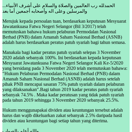
...الحمدلله رب العالمين والصلاة والسلام على أشرف الأنبياء
والمرسلين وعلى اله وأصحابه أجمعين أما بعد
Merujuk kepada persoalan tuan, berdasarkan keputusan Mesyuarat
Jawatankuasa Fatwa Negeri Selangor (Bil 3/2017) telah
memutuskan bahawa hukum pelaburan Permodalan Nasional
Berhad (PNB) dalam Amanah Saham Nasional Berhad (ASNB)
adalah harus berdasarkan peratus patuh syariah bagi tahun semasa.
Manakala bagi kadar peratus patuh syariah selepas 3 November
2020 adalah sebanyak 100%. Ini berdasarkan kepada keputusan
Mesyuarat Jawatankuasa Fatwa Negeri Selangor Kali Ke-5/2020
yang bersidang pada 3 November 2020 telah memutuskan bahawa:
"Hukum Pelaburan Permodalan Nasional Berhad (PNB) dalam
Amanah Saham Nasional Berhad (ASNB) adalah harus setelah
pihak PNB mencapai sasaran 75% patuh syariah dalam pelaburan
yang dilaksanakan".Bagi tahun 2019 kadar peratus patuh syariah
sebanyak 74.5% . Maka kadar peratusan yang tidak patuh syariah
pada tahun 2019 sehingga 3 November 2020 sebanyak 25.5%.
Hukum menggunapakai dividen atau keuntungan tersebut adalah
harus dan wajib dikeluarkan zakat sebanyak 2.5% daripada hasil
dividen atau keuntungan bagi setiap tahun yang diterima.
والله أعلم بالصواب