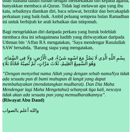
ubah suasana dalam rumah dengan mendekatkan diri kepada agama,
banyakkan membaca al-Quran. Tidak lagi melawan apa yang ibu
kata, sebaiknya diamkan diri, baca selawat, berzikir dan bercakaplah
perkataan yang baik-baik. Ambil peluang sempena bulan Ramadhan
ini untuk berhijrah ke arah kebaikan dan istiqomah.
Bagi mengelakkan diri daripada perkara yang buruk bolehlah
membaca doa ini sebagaimana hadith yang diriwayatkan daripada
Uthman bin ‘Affan RA mengatakan, ‘Saya mendengar Rasulullah
SAW bersabda, ‘Barang siapa yang mengatakan,
بِسْمِ اللَّهِ الَّذِي لَا يَضُرُّ مَعَ اسْمِهِ شَيْءٌ، فِي الْأَرْضِ، وَلَا فِي السَّمَاءِ،
وَهُوَ السَّمِيعُ الْعَلِيمُ، ثَلَاثَ مَرَّاتٍ، لَمْ تُصِبْهُ فَجْأَةُ بَلَاءٍ
“Dengan menyebut nama Allah yang dengan sebab namaNya tidak
ada sesuatu pun di bumi mahupun di langit yang dapat
membahayakan (mendatangkan mudharat). Dan Dia Maha
Mendengar lagi Maha Mengetahui) sebanyak tiga kali, nescaya
tidak akan ada sesuatu pun yang memudharatkannya”.
(Riwayat Abu Daud)
والله أعلم بالصواب