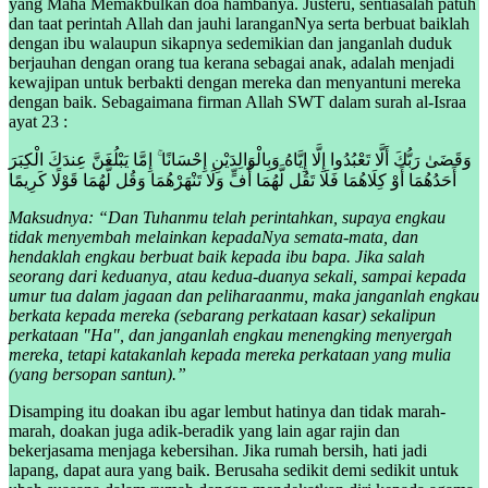
yang Maha Memakbulkan doa hambanya. Justeru, sentiasalah patuh
dan taat perintah Allah dan jauhi laranganNya serta berbuat baiklah
dengan ibu walaupun sikapnya sedemikian dan janganlah duduk
berjauhan dengan orang tua kerana sebagai anak, adalah menjadi
kewajipan untuk berbakti dengan mereka dan menyantuni mereka
dengan baik. Sebagaimana firman Allah SWT dalam surah al-Israa
ayat 23 :
وَقَضَىٰ رَبُّكَ أَلَّا تَعْبُدُوا إِلَّا إِيَّاهُ وَبِالْوَالِدَيْنِ إِحْسَانًا ۚ إِمَّا يَبْلُغَنَّ عِندَكَ الْكِبَرَ
أَحَدُهُمَا أَوْ كِلَاهُمَا فَلَا تَقُل لَّهُمَا أُفٍّ وَلَا تَنْهَرْهُمَا وَقُل لَّهُمَا قَوْلًا كَرِيمًا
Maksudnya: “Dan Tuhanmu telah perintahkan, supaya engkau
tidak menyembah melainkan kepadaNya semata-mata, dan
hendaklah engkau berbuat baik kepada ibu bapa. Jika salah
seorang dari keduanya, atau kedua-duanya sekali, sampai kepada
umur tua dalam jagaan dan peliharaanmu, maka janganlah engkau
berkata kepada mereka (sebarang perkataan kasar) sekalipun
perkataan "Ha", dan janganlah engkau menengking menyergah
mereka, tetapi katakanlah kepada mereka perkataan yang mulia
(yang bersopan santun).”
Disamping itu doakan ibu agar lembut hatinya dan tidak marah-
marah, doakan juga adik-beradik yang lain agar rajin dan
bekerjasama menjaga kebersihan. Jika rumah bersih, hati jadi
lapang, dapat aura yang baik. Berusaha sedikit demi sedikit untuk