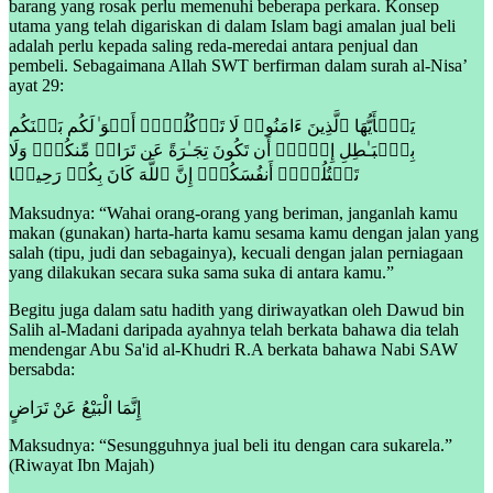
barang yang rosak perlu memenuhi beberapa perkara. Konsep
utama yang telah digariskan di dalam Islam bagi amalan jual beli
adalah perlu kepada saling reda-meredai antara penjual dan
pembeli. Sebagaimana Allah SWT berfirman dalam surah al-Nisa’
ayat 29:
یَـٰۤأَیُّهَا ٱلَّذِینَ ءَامَنُوا۟ لَا تَأۡكُلُوۤا۟ أَمۡوَ ٰ⁠لَكُم بَیۡنَكُم
بِٱلۡبَـٰطِلِ إِلَّاۤ أَن تَكُونَ تِجَـٰرَةً عَن تَرَاضࣲ مِّنكُمۡۚ وَلَا
تَقۡتُلُوۤا۟ أَنفُسَكُمۡۚ إِنَّ ٱللَّهَ كَانَ بِكُمۡ رَحِیمࣰا
Maksudnya: “Wahai orang-orang yang beriman, janganlah kamu
makan (gunakan) harta-harta kamu sesama kamu dengan jalan yang
salah (tipu, judi dan sebagainya), kecuali dengan jalan perniagaan
yang dilakukan secara suka sama suka di antara kamu.”
Begitu juga dalam satu hadith yang diriwayatkan oleh Dawud bin
Salih al-Madani daripada ayahnya telah berkata bahawa dia telah
mendengar Abu Sa'id al-Khudri R.A berkata bahawa Nabi SAW
bersabda:
إِنَّمَا الْبَيْعُ عَنْ تَرَاضٍ
Maksudnya: “Sesungguhnya jual beli itu dengan cara sukarela.”
(Riwayat Ibn Majah)