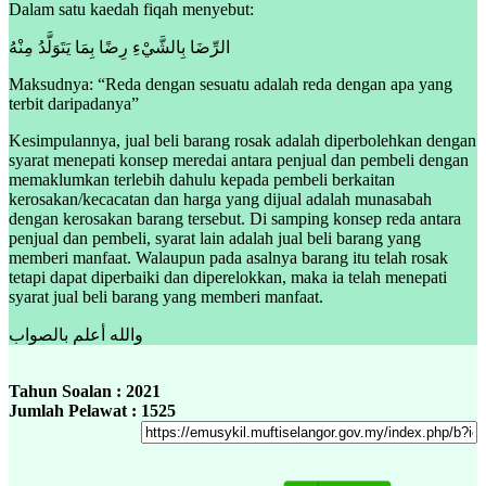
Dalam satu kaedah fiqah menyebut:
الرِّضَا بِالشَّيْءِ رِضًا بِمَا يَتَوَلَّدُ مِنْهُ
Maksudnya:
“Reda dengan sesuatu adalah reda dengan apa yang
terbit daripadanya”
Kesimpulannya, jual beli barang rosak adalah diperbolehkan dengan
syarat menepati konsep meredai antara penjual dan pembeli dengan
memaklumkan terlebih dahulu kepada pembeli berkaitan
kerosakan/kecacatan dan harga yang dijual adalah munasabah
dengan kerosakan barang tersebut. Di samping konsep reda antara
penjual dan pembeli, syarat lain adalah jual beli barang yang
memberi manfaat. Walaupun pada asalnya barang itu telah rosak
tetapi dapat diperbaiki dan diperelokkan, maka ia telah menepati
syarat jual beli barang yang memberi manfaat.
والله أعلم بالصواب
Tahun Soalan : 2021
Jumlah Pelawat : 1525