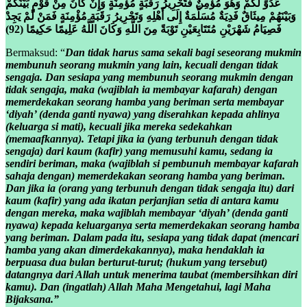
عَدُوٍّ لَكُمْ وَهُوَ مُؤْمِنٌ فَتَحْرِيرُ رَقَبَةٍ مُؤْمِنَةٍ وَإِنْ كَانَ مِنْ قَوْمٍ بَيْنَكُمْ
وَبَيْنَهُمْ مِيثَاقٌ فَدِيَةٌ مُسَلَّمَةٌ إِلَى أَهْلِهِ وَتَحْرِيرُ رَقَبَةٍ مُؤْمِنَةٍ فَمَنْ لَمْ يَجِدْ
فَصِيَامُ شَهْرَيْنِ مُتَتَابِعَيْنِ تَوْبَةً مِنَ اللَّهِ وَكَانَ اللَّهُ عَلِيمًا حَكِيمًا (92)
Bermaksud: “
Dan tidak harus sama sekali bagi seseorang mukmin
membunuh seorang mukmin yang lain, kecuali dengan tidak
sengaja. Dan sesiapa yang membunuh seorang mukmin dengan
tidak sengaja, maka (wajiblah ia membayar kafarah) dengan
memerdekakan seorang hamba yang beriman serta membayar
‘diyah’ (denda ganti nyawa) yang diserahkan kepada ahlinya
(keluarga si mati), kecuali jika mereka sedekahkan
(memaafkannya). Tetapi jika ia (yang terbunuh dengan tidak
sengaja) dari kaum (kafir) yang memusuhi kamu, sedang ia
sendiri beriman, maka (wajiblah si pembunuh membayar kafarah
sahaja dengan) memerdekakan seorang hamba yang beriman.
Dan jika ia (orang yang terbunuh dengan tidak sengaja itu) dari
kaum (kafir) yang ada ikatan perjanjian setia di antara kamu
dengan mereka, maka wajiblah membayar ‘diyah’ (denda ganti
nyawa) kepada keluarganya serta memerdekakan seorang hamba
yang beriman. Dalam pada itu, sesiapa yang tidak dapat (mencari
hamba yang akan dimerdekakannya), maka hendaklah ia
berpuasa dua bulan berturut-turut; (hukum yang tersebut)
datangnya dari Allah untuk menerima taubat (membersihkan diri
kamu). Dan (ingatlah) Allah Maha Mengetahui, lagi Maha
Bijaksana.”