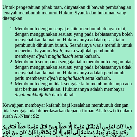
Untuk pengetahuan pihak tuan, dinyatakan di bawah pembahagian
jenayah membunuh menurut Hukum Syarak dan hukuman yang
ditetapkan.
Membunuh dengan sengaja: iaitu membunuh dengan niat,
dengan menggunakan sesuatu yang pada kebiasaannya boleh
menyebabkan kematian. Hukumannya adalah qisas, iaitu
pembunuh dihukum bunuh. Seandainya waris memilih untuk
menerima bayaran
diyah
, maka wajiblah pembunuh
membayar
diyah mughallazah
serta kafarah.
Membunuh seumpama sengaja: iaitu membunuh dengan niat,
dengan menggunakan sesuatu yang pada kebiasaannya tidak
menyebabkan kematian. Hukumannya adalah pembunuh
perlu membayar
diyah mughallazah
serta kafarah.
Membunuh dengan tidak sengaja: iaitu membunuh tanpa ada
niat berbuat sedemikian. Hukumannya adalah membayar
diyah mukhaffafah
dan kafarah.
Kewajipan membayar kafarah bagi kesalahan membunuh dengan
tidak sengaja adalah berdasarkan kepada firman Allah swt di dalam
surah Al-Nisa’: 92:
وَمَا كَانَ لِمُؤْمِنٍ أَنْ يَقْتُلَ مُؤْمِنًا إِلَّا خَطَأً وَمَنْ قَتَلَ مُؤْمِنًا خَطَأً فَتَحْرِيرُ
رَقَبَةٍ مُؤْمِنَةٍ وَدِيَةٌ مُسَلَّمَةٌ إِلَى أَهْلِهِ إِلَّا أَنْ يَصَّدَّقُوا فَإِنْ كَانَ مِنْ قَوْمٍ