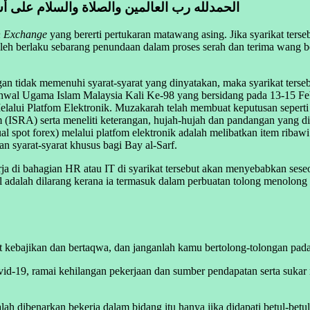
الحمدلله رب العالمين والصلاة والسلام على أش
n Exchange
yang bererti pertukaran matawang asing. Jika syarikat terseb
leh berlaku sebarang penundaan dalam proses serah dan terima wang ber
gan tidak memenuhi syarat-syarat yang dinyatakan, maka syarikat terse
hwal Ugama Islam Malaysia Kali Ke-98 yang bersidang pada 13-15 F
lalui Platfom Elektronik. Muzakarah telah membuat keputusan seperti 
 (ISRA) serta meneliti keterangan, hujah-hujah dan pandangan yan
ual spot forex) melalui platfom elektronik adalah melibatkan item ribawi
an syarat-syarat khusus bagi Bay al-Sarf.
erja di bahagian HR atau IT di syarikat tersebut akan menyebabkan sese
al adalah dilarang kerana ia termasuk dalam perbuatan tolong menolo
ebajikan dan bertaqwa, dan janganlah kamu bertolong-tolongan pada
-19, ramai kehilangan pekerjaan dan sumber pendapatan serta sukar m
lah dibenarkan bekerja dalam bidang itu hanya jika didapati betul-betul