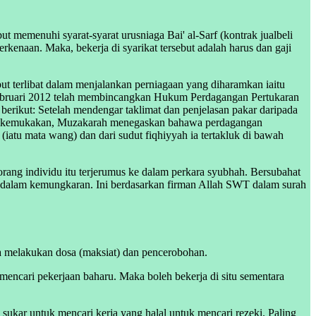
ut memenuhi syarat-syarat urusniaga Bai' al-Sarf (kontrak jualbeli
kenaan. Maka, bekerja di syarikat tersebut adalah harus dan gaji
but terlibat dalam menjalankan perniagaan yang diharamkan iaitu
ebruari 2012 telah membincangkan Hukum Perdagangan Pertukaran
berikut: Setelah mendengar taklimat dan penjelasan pakar daripada
g dikemukakan, Muzakarah menegaskan bahawa perdagangan
 (iatu mata wang) dan dari sudut fiqhiyyah ia tertakluk di bawah
orang individu itu terjerumus ke dalam perkara syubhah. Bersubahat
ng dalam kemungkaran. Ini berdasarkan firman Allah SWT dalam surah
 melakukan dosa (maksiat) dan pencerobohan.
encari pekerjaan baharu. Maka boleh bekerja di situ sementara
 sukar untuk mencari kerja yang halal untuk mencari rezeki. Paling