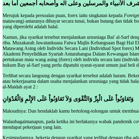
رف الأنبياء والمرسلين وعلى اله وأصحابه أجمعين أما بعد
Merujuk kepada persoalan puan, forex iaitu singkatan kepada
Foreig
matawang) antaranya dibayar secara tunai, bukan hutang dan tidak bo
yang diperolehi adalah halal.
Namun, jika syarikat tersebut menjalankan urusniaga Bai' al-Sarf den
riba. Muzakarah Jawatankuasa Fatwa Majlis Kebangsaan Bagi Hal E
Matawang Asing oleh Individu Secara Lani (Individual Spot forex) Me
Akademi Penyelidikan Syariah Antarabangsa Dalam Kewangan Islam
pertukaran mata wang asing (forex) oleh individu secara lani (individ
hukum Bay al-Sarf yang perlu dipatuhi syarat-syarat umum jual beli d
Terlibat secara langsung dengan syarikat tersebut adalah haram. Bek
atau bekerjasama dalam usaha menjalankan urusniaga yang tidak hal
al-Maidah ayat 2 :
وَتَعَاوَنُواْ عَلَى الْبِرِّ وَالتَّقْوَى وَلاَ تَعَاوَنُواْ عَلَى الإِثْمِ وَالْعُدْوَانِ
Maksudnya: Dan hendaklah kamu bertolong-tolongan untuk membuat k
Walaubagaimanapun, pada ketika ini berlakunya wabak pandemik covid
mendapat pekerjaan yang lain.
Kesimpulannya, bekerja dengan syarikat yang terlibat dengan riba ada