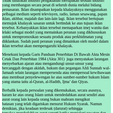
Tidak dinafikan Industri pengiklanan merupakan sebuah industri
yang membangun secara pesat di seluruh dunia melalui bidang
pemasaran. Iklan disampaikan kepada khalayaknya menggunakan
pelbagai medium seperti televisyen, radio, laman sesawang, papan
iklan, akhbar, majalah dan lain-lain lagi. Iklan tersebut bertujuan
memujuk khalayak sasaran untuk bertindak ke atas tujuan iklan
tersebut. Kebanyakkan iklan tersebut memaparkan imej wanita dan
lelaki sebagai model yang memainkan peranan yang dikhususkan
untuk mempromosikan sesuatu produk atau perkhidmatan yang
diiklankan. Sudah pasti peranan yang dimainkan oleh model dalam
iklan tersebut akan mempengaruhi khalayak.
Menekuni kepada Garis Panduan Penerbitan Di Bawah Akta Mesin
Cetak Dan Penerbitan 1984 (Akta 301) juga menyatakan larangan
menyebarkan ajaran atau mengandungi unsur-unsur yang
bercanggah dengan akidah, hukum dan pegangan Ahli Sunnah wal-
Jamaah selain larangan mempersenda atau mempersoal kewibawaan
atau membuat penyelewengan ke atas sumber-sumber hukum Islam
yang utama iaitu al-Quran, al-Hadith, Ijma’ dan Qiyas.
Berbalik kepada persoalan yang dikemukakan, secara asasnya,
haram ke atas orang Islam untuk mendedahkan aurat sendiri atau
aurat orang lain kepada orang bukan mahram mengikut
batasan yang telah digariskan menurut Hukum Syarak. Namun
demikian, jika keadaan terdesak (darurat) sehingga
terpaksa mendedahkan aurat seperti ketika menjalani rawatan dan