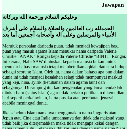
Jawapan
وعليكم السلام ورحمة الله وبركاته
الحمدلله رب العالمين والصلاة والسلام على أشرف
الأنبياء والمرسلين وعلى اله وأصحابه أجمعين أما بعد
Merujuk persoalan daripada puan, tidak menjadi kewajipan bagi
puan yang masuk agama Islam menukar nama daripada Valerie
Christie "ANAK" Rongai kepada Valerie Christie "BINTI" Rongai.
Ini kerana, Nabi SAW diutuskan kepada manusia bukan untuk
menukar bahasa manusia tetapi membetulkan aqidah dan cara hidup
sebagai seorang Islam. Oleh itu, nama dalam bahasa apa pun dalam
dunia ini tidak menjadi kesalahan selagi tidak mempunyai maskud
yang keji, hina, syirik (ketuhanan dalam agama lain) dan
sebagainya. Di samping itu, kad pengenalan yang lama hendaklah
ditukar baru (status Islam) agar tidak berlaku pertikaian dikemudian
hari seperti perkahwinan, harta pusaka atau perebutan jenazah
apabila meninggal dunia.
Jika sebelum Islam namanya menggunakan nama Inggeris atau
Jepun atau Cina atau India umpamanya dan tidak ada maksud yang
tidak baik jika diterjemahkan maka tidak mengapa kekal dengan
nama lamanya itu. Tetapi jika ditukar juga dengan nama-nama Nabi