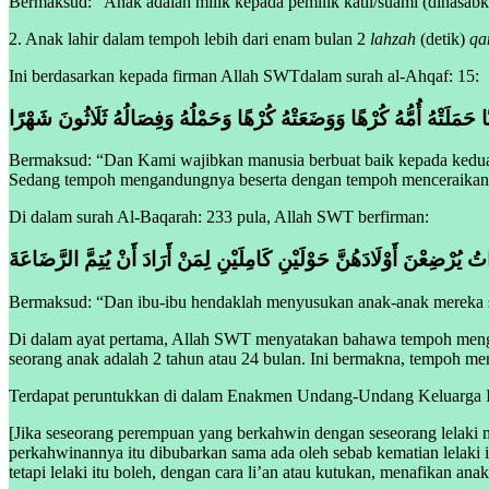
Bermaksud: “Anak adalah milik kepada pemilik katil/suami (dinasab
2. Anak lahir dalam tempoh lebih dari enam bulan 2
lahzah
(detik)
qa
Ini berdasarkan kepada firman Allah SWTdalam surah al-Ahqaf: 15:
نًا حَمَلَتْهُ أُمُّهُ كُرْهًا وَوَضَعَتْهُ كُرْهًا وَحَمْلُهُ وَفِصَالُهُ ثَلَاثُونَ شَهْرًا
Bermaksud: “Dan Kami wajibkan manusia berbuat baik kepada kedu
Sedang tempoh mengandungnya beserta dengan tempoh menceraikan s
Di dalam surah Al-Baqarah: 233 pula, Allah SWT berfirman:
اتُ يُرْضِعْنَ أَوْلَادَهُنَّ حَوْلَيْنِ كَامِلَيْنِ لِمَنْ أَرَادَ أَنْ يُتِمَّ الرَّضَاعَةَ
Bermaksud: “Dan ibu-ibu hendaklah menyusukan anak-anak mereka s
Di dalam ayat pertama, Allah SWT menyatakan bahawa tempoh meng
seorang anak adalah 2 tahun atau 24 bulan. Ini bermakna, tempoh men
Terdapat peruntukkan di dalam Enakmen Undang-Undang Keluarga Isl
[Jika seseorang perempuan yang berkahwin dengan seseorang lelaki m
perkahwinannya itu dibubarkan sama ada oleh sebab kematian lelaki it
tetapi lelaki itu boleh, dengan cara li’an atau kutukan, menafikan a