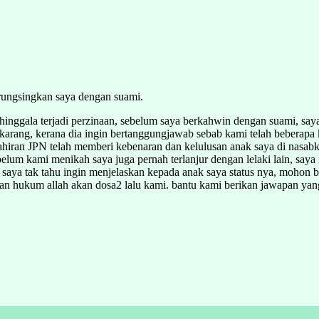
rungsingkan saya dengan suami.
hinggala terjadi perzinaan, sebelum saya berkahwin dengan suami, saya 
rang, kerana dia ingin bertanggungjawab sebab kami telah beberapa ka
ahiran JPN telah memberi kebenaran dan kelulusan anak saya di nasabk
um kami menikah saya juga pernah terlanjur dengan lelaki lain, saya i
n, saya tak tahu ingin menjelaskan kepada anak saya status nya, mohon
an hukum allah akan dosa2 lalu kami. bantu kami berikan jawapan yan