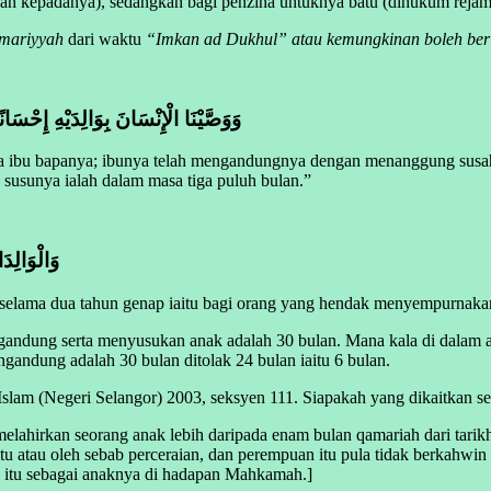
kan kepadanya), sedangkan bagi penzina untuknya batu (dihukum reja
mariyyah
dari waktu
“Imkan ad Dukhul” atau kemungkinan boleh ber
وَوَصَّيْنَا الْإِنْسَانَ بِوَالِدَيْهِ إِحْسَا
a ibu bapanya; ibunya telah mengandungnya dengan menanggung susa
usunya ialah dalam masa tiga puluh bulan.”
وَالْوَالِدَ
elama dua tahun genap iaitu bagi orang yang hendak menyempurnakan
andung serta menyusukan anak adalah 30 bulan. Mana kala di dalam 
gandung adalah 30 bulan ditolak 24 bulan iaitu 6 bulan.
am (Negeri Selangor) 2003, seksyen 111. Siapakah yang dikaitkan se
elahirkan seorang anak lebih daripada enam bulan qamariah dari tari
u atau oleh sebab perceraian, dan perempuan itu pula tidak berkahwin s
nak itu sebagai anaknya di hadapan Mahkamah.]