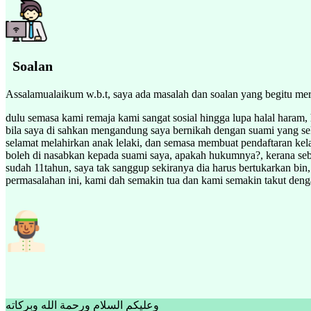
Soalan
Assalamualaikum w.b.t, saya ada masalah dan soalan yang begitu me
dulu semasa kami remaja kami sangat sosial hingga lupa halal haram, 
bila saya di sahkan mengandung saya bernikah dengan suami yang seka
selamat melahirkan anak lelaki, dan semasa membuat pendaftaran kel
boleh di nasabkan kepada suami saya, apakah hukumnya?, kerana sebel
sudah 11tahun, saya tak sanggup sekiranya dia harus bertukarkan bi
permasalahan ini, kami dah semakin tua dan kami semakin takut deng
وعليكم السلام ورحمة الله وبركاته