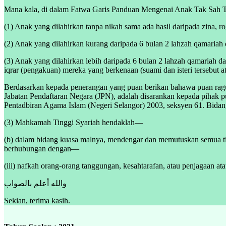
Mana kala, di dalam Fatwa Garis Panduan Mengenai Anak Tak Sah Ta
(1) Anak yang dilahirkan tanpa nikah sama ada hasil daripada zina, r
(2) Anak yang dilahirkan kurang daripada 6 bulan 2 lahzah qamariah
(3) Anak yang dilahirkan lebih daripada 6 bulan 2 lahzah qamariah d
iqrar (pengakuan) mereka yang berkenaan (suami dan isteri tersebut 
Berdasarkan kepada penerangan yang puan berikan bahawa puan ragu-r
Jabatan Pendaftaran Negara (JPN), adalah disarankan kepada pihak 
Pentadbiran Agama Islam (Negeri Selangor) 2003, seksyen 61. Bida
(3) Mahkamah Tinggi Syariah hendaklah—
(b) dalam bidang kuasa malnya, mendengar dan memutuskan semua tinda
berhubungan dengan—
(iii) nafkah orang-orang tanggungan, kesahtarafan, atau penjagaan a
والله أعلم بالصواب
Sekian, terima kasih.