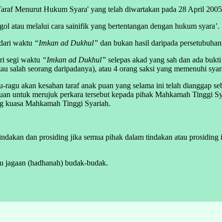
raf Menurut Hukum Syara' yang telah diwartakan pada 28 April 2005 
ogol atau melalui cara sainifik yang bertentangan dengan hukum syara’.
 dari waktu
“Imkan ad Dukhul”
dan bukan hasil daripada persetubuhan
ari segi waktu
“Imkan ad Dukhul”
selepas akad yang sah dan ada bukti 
atau salah seorang daripadanya), atau 4 orang saksi yang memenuhi sya
agu akan kesahan taraf anak puan yang selama ini telah dianggap seba
puan untuk merujuk perkara tersebut kepada pihak Mahkamah Tinggi Sy
ng kuasa Mahkamah Tinggi Syariah.
kan dan prosiding jika semua pihak dalam tindakan atau prosiding itu
tau jagaan (hadhanah) budak-budak.