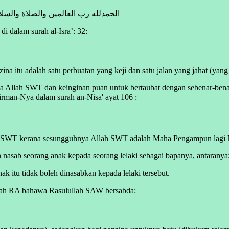
الحمدلله رب العالمين والصلاة والسلا
di dalam surah al-Isra’: 32:
a itu adalah satu perbuatan yang keji dan satu jalan yang jahat (ya
ada Allah SWT dan keinginan puan untuk bertaubat dengan sebenar-ben
rman-Nya dalam surah an-Nisa' ayat 106 :
SWT kerana sesungguhnya Allah SWT adalah Maha Pengampun lagi 
 nasab seorang anak kepada seorang lelaki sebagai bapanya, antaranya
ak itu tidak boleh dinasabkan kepada lelaki tersebut.
irah RA bahawa Rasulullah SAW bersabda: