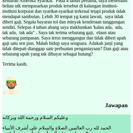
keluaran Amerika Syarikat. Pada 4 tahun pertama, saya menemani
beliau utk mempasarkan produk tersebut di kalangan institusi-
institusi korporat dan syarikat-syarikat terkenal tetapi produk tidak
mendapat sambutan. Lebih 30 tempat yg kami lawati, saya tidak
diberi gaji. Segala bayaran tol dan minyak kenderaan tanggungan
sendiri. Selepas 4 tahun abang saya maklumkan 'kalau ada, ada,
tak ada, tak ada" . Saya tak terima sebarang gaji, elaun atau
sebarang pampasan. Saya terus menggangur dan tidak diberi upah
gaji satu sen pun. Malah hidup saya sengsara. Adakah janji yang
tidak ditepati dianggap satu perbuatan penganiayaan? Dan gaji atau
sebarang upah yang tak dibayar sebagai hutang?
Terima kasih.
Jawapan
وعليكم السلام ورحمة الله وبركاته
الحمد لله رب العالمين الصلاة والسلام على أشرف الأنبياء