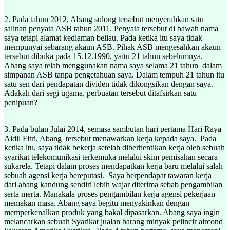
2. Pada tahun 2012, Abang sulong tersebut menyerahkan satu
salinan penyata ASB tahun 2011. Penyata tersebut di bawah nama
saya tetapi alamat kediaman beliau. Pada ketika itu saya tidak
mempunyai sebarang akaun ASB. Pihak ASB mengesahkan akaun
tersebut dibuka pada 15.12.1990, yaitu 21 tahun sebelumnya.
Abang saya telah menggunakan nama saya selama 21 tahun dalam
simpanan ASB tanpa pengetahuan saya. Dalam tempuh 21 tahun itu
satu sen dari pendapatan dividen tidak dikongsikan dengan saya.
Adakah dari segi ugama, perbuatan tersebut ditafsirkan satu
penipuan?
3. Pada bulan Julai 2014, semasa sambutan hari pertama Hari Raya
Aidil Fitri, Abang tersebut menawarkan kerja kepada saya. Pada
ketika itu, saya tidak bekerja setelah diberhentikan kerja oleh sebuah
syarikat telekomunikasi terkemuka melalui skim pemisahan secara
sukarela. Tetapi dalam proses mendapatkan kerja baru melalui salah
sebuah agensi kerja bereputasi. Saya berpendapat tawaran kerja
dari abang kandung sendiri lebih wajar diterima sebab pengambilan
serta merta. Manakala proses pengambilan kerja agensi pekerjaan
memakan masa. Abang saya begitu menyakinkan dengan
memperkenalkan produk yang bakal dipasarkan. Abang saya ingin
melancarkan sebuah Syarikat jualan barang minyak pelincir aircond