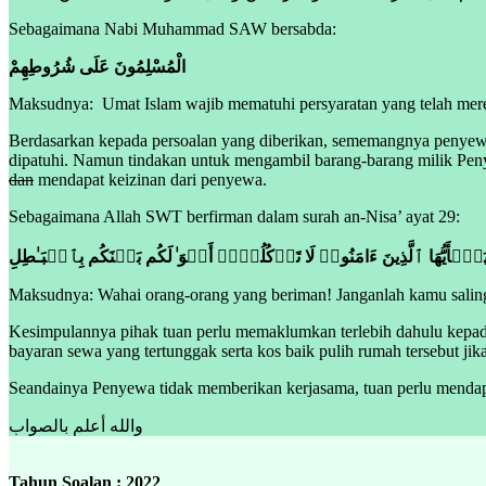
Sebagaimana Nabi Muhammad SAW bersabda:
الْمُسْلِمُونَ عَلَى شُرُوطِهِمْ
Maksudnya: Umat Islam wajib mematuhi persyaratan yang telah mer
Berdasarkan kepada persoalan yang diberikan, sememangnya penyewa 
dipatuhi. Namun tindakan untuk mengambil barang-barang milik Penye
dan
mendapat keizinan dari penyewa.
Sebagaimana Allah SWT berfirman dalam surah an-Nisa’ ayat 29:
َـٰۤأَیُّهَا ٱلَّذِینَ ءَامَنُوا۟ لَا تَأۡكُلُوۤا۟ أَمۡوَ ٰ⁠لَكُم بَیۡنَكُم بِٱلۡبَـٰطِلِ
Maksudnya: Wahai orang-orang yang beriman! Janganlah kamu salin
Kesimpulannya pihak tuan perlu memaklumkan terlebih dahulu kepad
bayaran sewa yang tertunggak serta kos baik pulih rumah tersebut jik
Seandainya Penyewa tidak memberikan kerjasama, tuan perlu mendap
والله أعلم بالصواب
Tahun Soalan : 2022