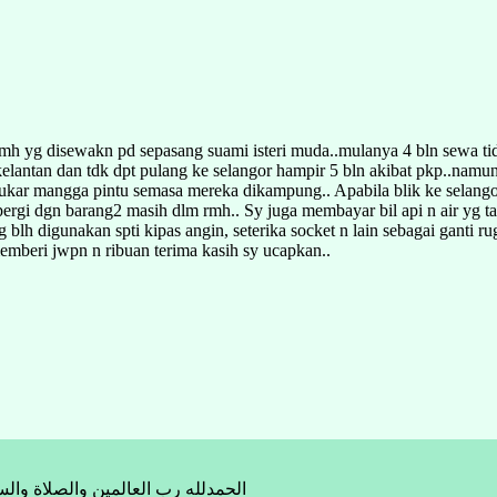
rmh yg disewakn pd sepasang suami isteri muda..mulanya 4 bln sewa tid
elantan dan tdk dpt pulang ke selangor hampir 5 bln akibat pkp..namu
 menukar mangga pintu semasa mereka dikampung.. Apabila blik ke sela
rgi dgn barang2 masih dlm rmh.. Sy juga membayar bil api n air yg t
lh digunakan spti kipas angin, seterika socket n lain sebagai ganti r
emberi jwpn n ribuan terima kasih sy ucapkan..
الحمدلله رب العالمين والصلاة والس