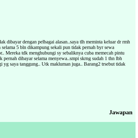
ak dibayar dengan pelbagai alasan..saya tlh meminta keluar dr rmh
n selama 5 bln dikampung sekali pun tidak pernah byr sewa
ngor.. Mereka tdk menghubungi sy sebaliknya cuba memecah pintu
ak pernah dibayar selama menyewa..smpi skrng sudah 1 thn lbh
ugi yg saya tanggung.. Utk makluman juga.. Barang2 trsebut tidak
Jawapan