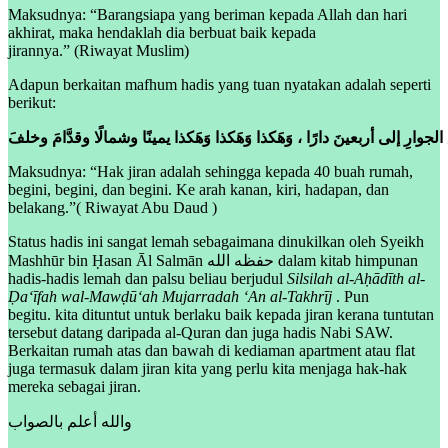
Maksudnya: “Barangsiapa yang beriman kepada Allah dan hari
akhirat, maka hendaklah dia berbuat baik kepada
jirannya.” (Riwayat Muslim)
Adapun berkaitan mafhum hadis yang tuan nyatakan adalah seperti
berikut:
الجوارِ إلى أربعينَ دارًا ، وَهَكذا وَهَكذا وَهَكذا يمينًا وشمالًا وقدَّامَ وخلفَ
Maksudnya: “Hak jiran adalah sehingga kepada 40 buah rumah,
begini, begini, dan begini. Ke arah kanan, kiri, hadapan, dan
belakang.”( Riwayat Abu Daud )
Status hadis ini sangat lemah sebagaimana dinukilkan oleh Syeikh
Mashhūr bin Ḥasan Āl Salmān حفظه الله dalam kitab himpunan
hadis-hadis lemah dan palsu beliau berjudul
Silsilah al-Aḥādīth al-
Ḍa‘īfah wal-Mawḍū‘ah Mujarradah ‘An al-Takhrīj
. Pun
begitu. kita dituntut untuk berlaku baik kepada jiran kerana tuntutan
tersebut datang daripada al-Quran dan juga hadis Nabi SAW.
Berkaitan rumah atas dan bawah di kediaman apartment atau flat
juga termasuk dalam jiran kita yang perlu kita menjaga hak-hak
mereka sebagai jiran.
والله أعلم بالصواب