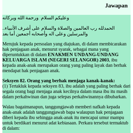
Jawapan
وعليكم السلام ورحمة الله وبركاته
..الحمدلله رب العالمين والصلاة والسلام على أشرف الأنبياء
والمرسلين وعلى اله وأصحابه أجمعين أما بعد
Merujuk kepada persoalan yang diajukan, di dalam membicarakan
hak penjagaan anak, menurut syarak, sebagai mana yang
diperuntukkan di dalam
ENAKMEN UNDANG-UNDANG
KELUARGA ISLAM (NEGERI SELANGOR) 2003
, ibu
kepada anak-anak merupakan orang yang paling layak dan berhak
mendapat hak penjagaan anak.
Seksyen 82. Orang yang berhak menjaga kanak-kanak:
(1) Tertakluk kepada seksyen 83, ibu adalah yang paling berhak dari
segala orang bagi menjaga anak kecilnya dalam masa ibu itu masih
dalam perkahwinan dan juga selepas perkahwinannya dibubarkan.
Walau bagaimanapun, tanggungjawab memberi nafkah kepada
anak-anak adalah tanggungjawab bapa walaupun hak penjagaan
diberi kepada ibu sehingga anak-anak itu mencapai umur mampu
untuk berdikari menurut adat kebiasaan. Perkara tersebut termaktub
di dalam: