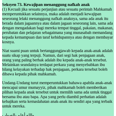
Seksyen 73. Kewajipan menanggung nafkah anak
(1) Kecuali jika sesuatu perjanjian atau sesuatu perintah Mahkamah
memperuntukkan selainnya, maka adalah menjadi kewajipan
seseorang lelaki menanggung nafkah anaknya, sama ada anak itu
berada dalam jagaannya atau dalam jagaan seseorang lain, sama ada
dengan mengadakan bagi mereka tempat tinggal, pakaian, makanan,
perubatan dan pelajaran sebagaimana yang munasabah memandang
kepada kemampuan dan taraf kehidupannya atau dengan membayar
kosnya.
Niat suami puan untuk bertanggungjawab kepada anak-anak adalah
suatu sikap yang terpuji. Namun, dari segi hak penjagaan anak,
orang yang paling berhak adalah ibu kepada anak-anak tersebut.
Melainkan seandainya terdapat perkara yang menyebabkan ibu
hilang kelayakan terhadap hak penjagaan, perkara tersebut boleh
dibawa kepada pihak mahkamah.
Undang-Undang turut memperuntukkan bahawa apabila anak-anak
mencapai umur mumayyiz, pihak mahkamah boleh memberikan
pilihan kepada anak tersebut untuk memilih sama ada untuk tinggal
bersama ibu atau bapa. Apa yang perlu diambil perhatian adalah
kebajikan serta kemaslahatan anak-anak itu sendiri apa yang terbaik
untuk mereka.
والله أعلم بالصواب